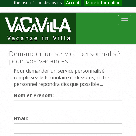
the use of cookies by us
Accept
More information
Toggl
navig
Demander un service personnalisé
pour vos vacances
Pour demander un service personnalisé,
remplissez le formulaire ci-dessous, notre
personnel répondra dès que possible ...
Nom et Prénom:
Email: