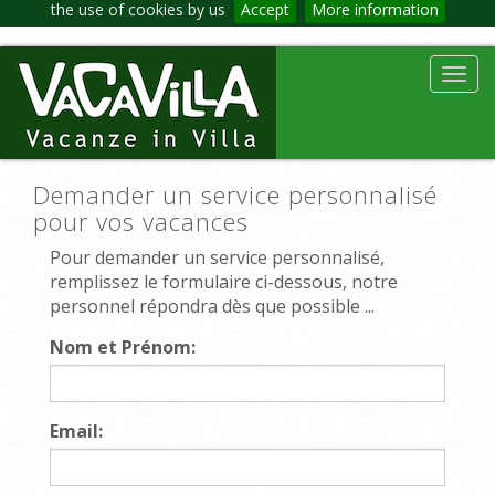
the use of cookies by us
Accept
More information
Toggl
navig
Demander un service personnalisé
pour vos vacances
Pour demander un service personnalisé,
remplissez le formulaire ci-dessous, notre
personnel répondra dès que possible ...
Nom et Prénom:
Email: