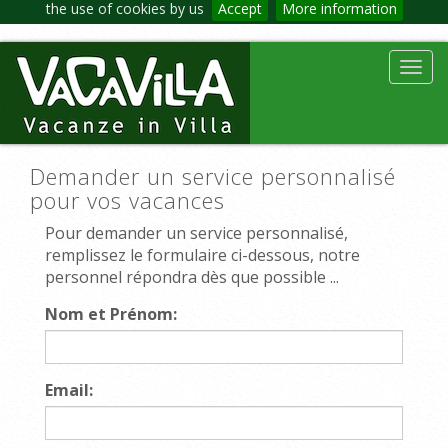
the use of cookies by us
Accept
More information
Toggl
navig
Demander un service personnalisé
pour vos vacances
Pour demander un service personnalisé,
remplissez le formulaire ci-dessous, notre
personnel répondra dès que possible ...
Nom et Prénom:
Email: