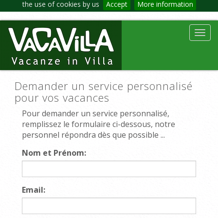
the use of cookies by us
Accept
More information
Toggl
navig
Demander un service personnalisé
pour vos vacances
Pour demander un service personnalisé,
remplissez le formulaire ci-dessous, notre
personnel répondra dès que possible ...
Nom et Prénom:
Email: