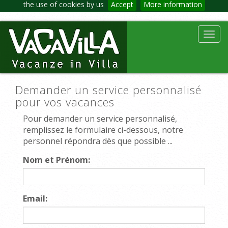
the use of cookies by us
Accept
More information
Toggl
navig
Demander un service personnalisé
pour vos vacances
Pour demander un service personnalisé,
remplissez le formulaire ci-dessous, notre
personnel répondra dès que possible ...
Nom et Prénom:
Email: