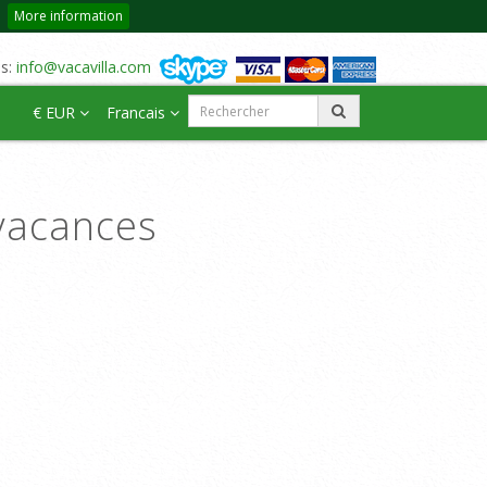
More information
us:
info@vacavilla.com
€ EUR
Francais
vacances