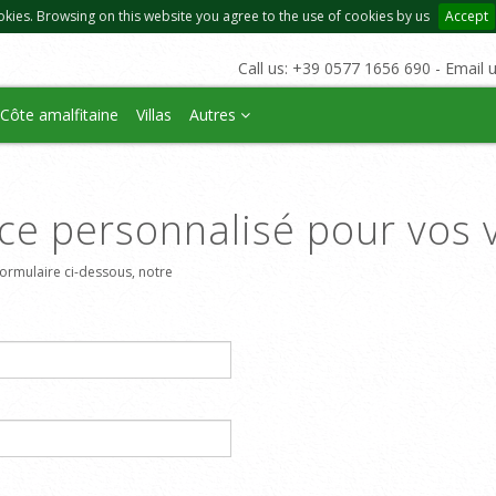
okies. Browsing on this website you agree to the use of cookies by us
Accept
Call us: +39 0577 1656 690 - Email 
Côte amalfitaine
Villas
Autres
ce personnalisé pour vos 
ormulaire ci-dessous, notre