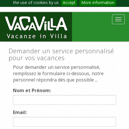
the use of cookies by us
Accept
More information
Toggl
navig
Demander un service personnalisé
pour vos vacances
Pour demander un service personnalisé,
remplissez le formulaire ci-dessous, notre
personnel répondra dès que possible ...
Nom et Prénom:
Email: