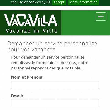
the use of cookies by us
Accept
More information
Toggl
navig
Demander un service personnalisé
pour vos vacances
Pour demander un service personnalisé,
remplissez le formulaire ci-dessous, notre
personnel répondra dès que possible ...
Nom et Prénom:
Email: