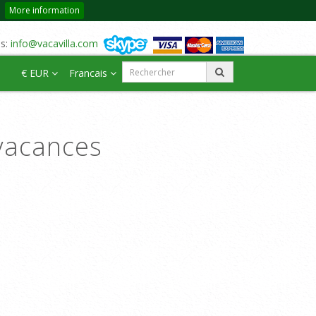
More information
us:
info@vacavilla.com
€ EUR
Francais
vacances