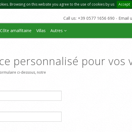
okies. Browsing on this website you agree to the use of cookies by us
Accept
Call us: +39 0577 1656 690 - Email 
Côte amalfitaine
Villas
Autres
ce personnalisé pour vos 
ormulaire ci-dessous, notre