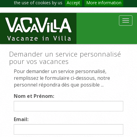
the use of cookies by us
Accept
More information
Toggl
navig
Demander un service personnalisé
pour vos vacances
Pour demander un service personnalisé,
remplissez le formulaire ci-dessous, notre
personnel répondra dès que possible ...
Nom et Prénom:
Email: