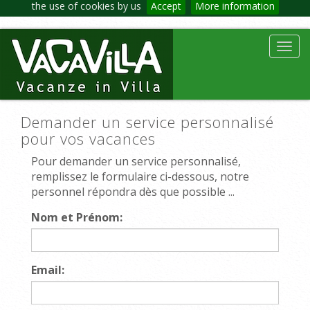
the use of cookies by us
Accept
More information
Toggl
navig
Demander un service personnalisé
pour vos vacances
Pour demander un service personnalisé,
remplissez le formulaire ci-dessous, notre
personnel répondra dès que possible ...
Nom et Prénom:
Email: