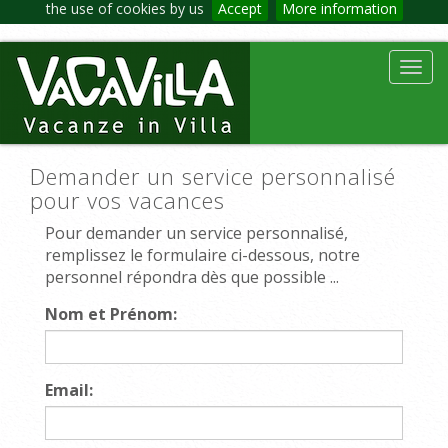
the use of cookies by us
Accept
More information
Toggl
navig
Demander un service personnalisé
pour vos vacances
Pour demander un service personnalisé,
remplissez le formulaire ci-dessous, notre
personnel répondra dès que possible ...
Nom et Prénom:
Email: