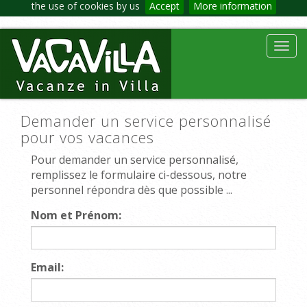
the use of cookies by us
Accept
More information
Toggl
navig
Demander un service personnalisé
pour vos vacances
Pour demander un service personnalisé,
remplissez le formulaire ci-dessous, notre
personnel répondra dès que possible ...
Nom et Prénom:
Email: