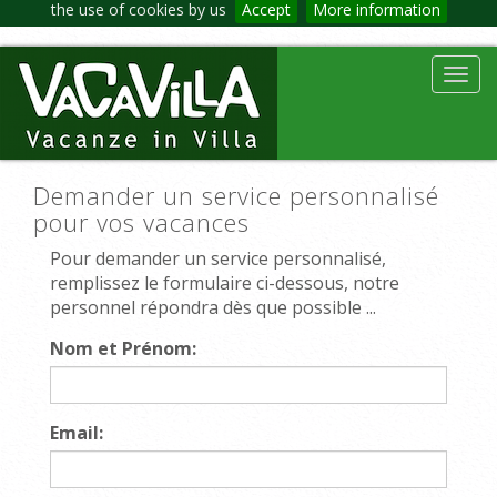
the use of cookies by us
Accept
More information
Toggl
navig
Demander un service personnalisé
pour vos vacances
Pour demander un service personnalisé,
remplissez le formulaire ci-dessous, notre
personnel répondra dès que possible ...
Nom et Prénom:
Email: