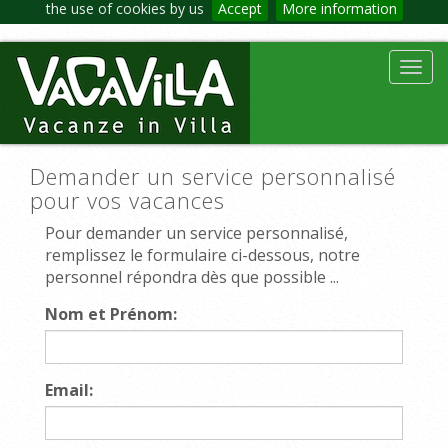
the use of cookies by us
Accept
More information
Toggl
navig
Demander un service personnalisé
pour vos vacances
Pour demander un service personnalisé,
remplissez le formulaire ci-dessous, notre
personnel répondra dès que possible ...
Nom et Prénom:
Email: