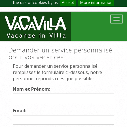
the use of cookies by us
Accept
More information
Toggl
navig
Demander un service personnalisé
pour vos vacances
Pour demander un service personnalisé,
remplissez le formulaire ci-dessous, notre
personnel répondra dès que possible ...
Nom et Prénom:
Email: