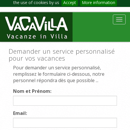
the use of cookies by us
Accept
More information
Toggl
navig
Demander un service personnalisé
pour vos vacances
Pour demander un service personnalisé,
remplissez le formulaire ci-dessous, notre
personnel répondra dès que possible ...
Nom et Prénom:
Email: