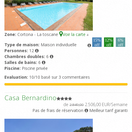
Zone:
Cortona - La toscane
Voir la carte
4
15%
12%
6%
Type de maison:
Maison individuelle
off
off
off
Personnes:
12
Chambres doubles:
6
Salles de bains:
6
Piscine:
Piscine privée
Evaluation:
10/10 basé sur 3 commentaires
Casa Bernardino
de
2.506,00 EUR/Semaine
2.849,00
Pas de frais de réservation
Meilleur tarif garanti