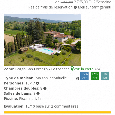
de
2.765,00 EUR/Semaine
3.248,00
Pas de frais de réservation
Meilleur tarif garanti
Zone:
Borgo San Lorenzo - La toscane
Voir la carte
3
-OR
15%
12%
6%
Type de maison:
Maison individuelle
off
off
off
Personnes:
16-17
Chambres doubles:
8
Salles de bains:
8
Piscine:
Piscine privée
Evaluation:
10/10 basé sur 2 commentaires