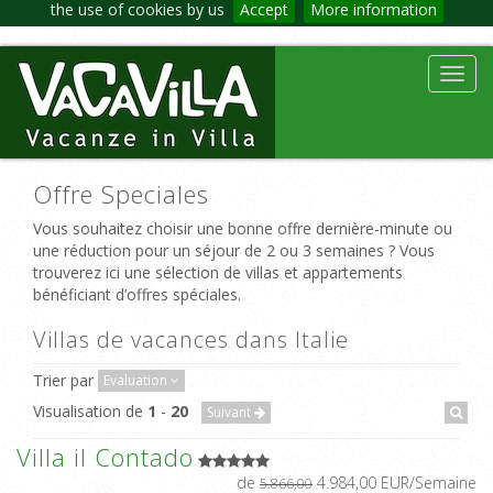
the use of cookies by us
Accept
More information
Toggl
navig
Offre Speciales
Vous souhaitez choisir une bonne offre dernière-minute ou
une réduction pour un séjour de 2 ou 3 semaines ? Vous
trouverez ici une sélection de villas et appartements
bénéficiant d’offres spéciales.
Villas de vacances dans Italie
Trier par
Evaluation
Visualisation de
1
-
20
Suivant
Villa il Contado
de
4.984,00 EUR/Semaine
5.866,00