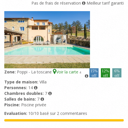
Pas de frais de réservation
Meilleur tarif garanti
15%
12%
6%
Zone:
Poppi - La toscane
Voir la carte
4
off
off
off
Type de maison:
Villa
Personnes:
14
Chambres doubles:
7
Salles de bains:
7
Piscine:
Piscine privée
Evaluation:
10/10 basé sur 2 commentaires