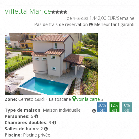
Villetta Marice
de
1.442,00 EUR/Semaine
1.603,00
Pas de frais de réservation
Meilleur tarif garanti
Zone:
Cerreto Guidi - La toscane
Voir la carte
3
10%
12%
6%
Type de maison:
Maison individuelle
off
off
off
Personnes:
6
Chambres doubles:
3
Salles de bains:
2
Piscine:
Piscine privée