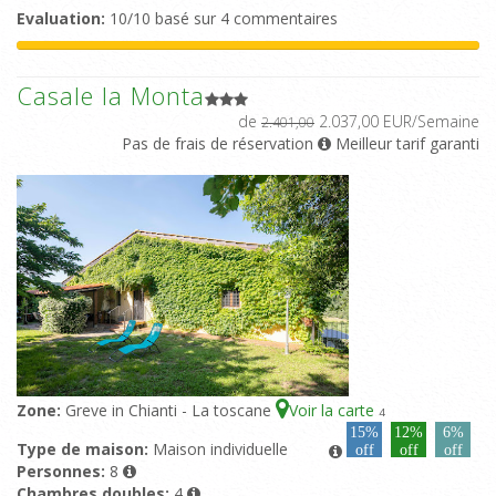
Evaluation:
10/10 basé sur 4 commentaires
Casale la Monta
de
2.037,00 EUR/Semaine
2.401,00
Pas de frais de réservation
Meilleur tarif garanti
Zone:
Greve in Chianti - La toscane
Voir la carte
4
15%
12%
6%
Type de maison:
Maison individuelle
off
off
off
Personnes:
8
Chambres doubles:
4