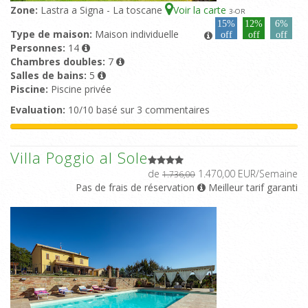
Zone:
Lastra a Signa - La toscane
Voir la carte
3
-OR
15%
12%
6%
Type de maison:
Maison individuelle
off
off
off
Personnes:
14
Chambres doubles:
7
Salles de bains:
5
Piscine:
Piscine privée
Evaluation:
10/10 basé sur 3 commentaires
Villa Poggio al Sole
de
1.470,00 EUR/Semaine
1.736,00
Pas de frais de réservation
Meilleur tarif garanti