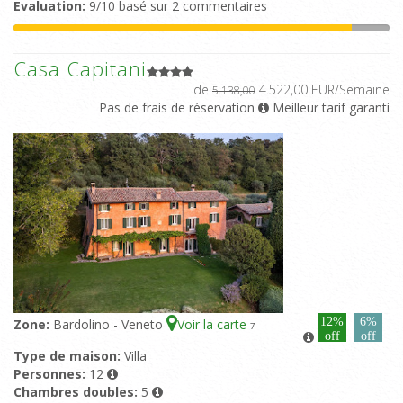
Evaluation:
9/10 basé sur 2 commentaires
Casa Capitani
de
4.522,00 EUR/Semaine
5.138,00
Pas de frais de réservation
Meilleur tarif garanti
12%
6%
Zone:
Bardolino - Veneto
Voir la carte
7
off
off
Type de maison:
Villa
Personnes:
12
Chambres doubles:
5