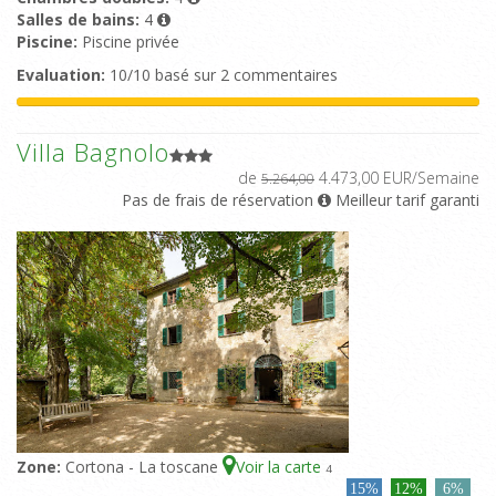
Salles de bains:
4
Piscine:
Piscine privée
Evaluation:
10/10 basé sur 2 commentaires
Villa Bagnolo
de
4.473,00 EUR/Semaine
5.264,00
Pas de frais de réservation
Meilleur tarif garanti
Zone:
Cortona - La toscane
Voir la carte
4
15%
12%
6%