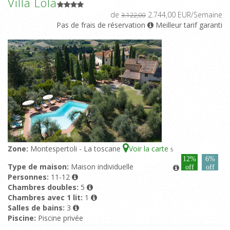
Villa Lola
de
2.744,00 EUR/Semaine
3.122,00
Pas de frais de réservation
Meilleur tarif garanti
Zone:
Montespertoli - La toscane
Voir la carte
5
12%
6%
Type de maison:
Maison individuelle
off
off
Personnes:
11-12
Chambres doubles:
5
Chambres avec 1 lit:
1
Salles de bains:
3
Piscine:
Piscine privée