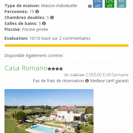
15%
12%
6%
Type de maison:
Maison individuelle
off
off
off
Personnes:
10
Chambres doubles:
5
Salles de bains:
5
Piscine:
Piscine privée
Evaluation:
10/10 basé sur 2 commentaires
Disponible également comme::
Casa Romano
de
2.030,00 EUR/Semaine
2.387,00
Pas de frais de réservation
Meilleur tarif garanti