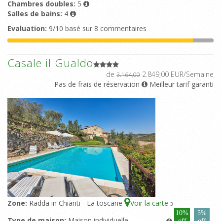
Chambres doubles:
5
Salles de bains:
4
Evaluation:
9/10 basé sur 8 commentaires
Casale il Gualdo
de
2.849,00 EUR/Semaine
3.164,00
Pas de frais de réservation
Meilleur tarif garanti
Zone:
Radda in Chianti - La toscane
Voir la carte
3
10%
5%
Type de maison:
Maison individuelle
off
off