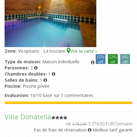
Zone:
Vicopisano - La toscane
Voir la carte
2
15%
12%
6%
Type de maison:
Maison individuelle
off
off
off
Personnes:
2
Chambres doubles:
1
Salles de bains:
1
Piscine:
Piscine privée
Evaluation:
10/10 basé sur 5 commentaires
Villa Donatella
de
3.374,00 EUR/Semaine
3.752,00
Pas de frais de réservation
Meilleur tarif garanti