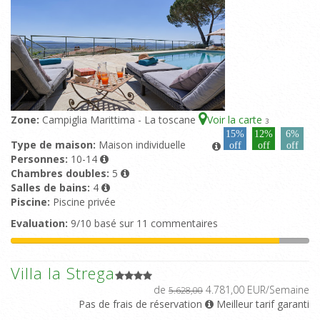
Zone:
Campiglia Marittima - La toscane
Voir la carte
3
15%
12%
6%
Type de maison:
Maison individuelle
off
off
off
Personnes:
10-14
Chambres doubles:
5
Salles de bains:
4
Piscine:
Piscine privée
Evaluation:
9/10 basé sur 11 commentaires
Villa la Strega
de
4.781,00 EUR/Semaine
5.628,00
Pas de frais de réservation
Meilleur tarif garanti