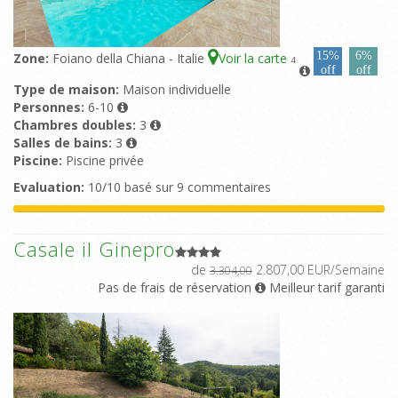
15%
6%
Zone:
Foiano della Chiana - Italie
Voir la carte
4
off
off
Type de maison:
Maison individuelle
Personnes:
6-10
Chambres doubles:
3
Salles de bains:
3
Piscine:
Piscine privée
Evaluation:
10/10 basé sur 9 commentaires
Casale il Ginepro
de
2.807,00 EUR/Semaine
3.304,00
Pas de frais de réservation
Meilleur tarif garanti