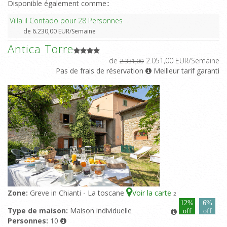
Disponible également comme::
Villa il Contado pour 28 Personnes
de 6.230,00 EUR/Semaine
Antica Torre
de
2.051,00 EUR/Semaine
2.331,00
Pas de frais de réservation
Meilleur tarif garanti
Zone:
Greve in Chianti - La toscane
Voir la carte
2
12%
6%
Type de maison:
Maison individuelle
off
off
Personnes:
10