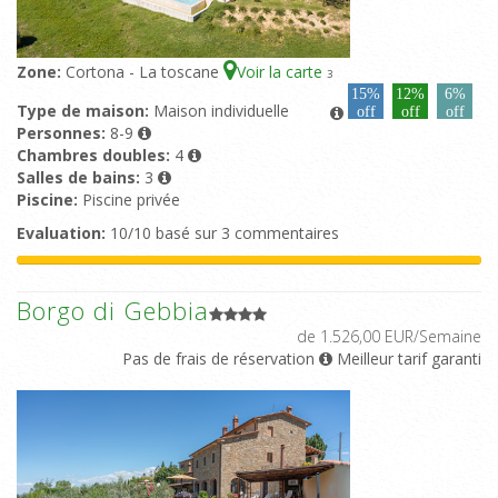
Zone:
Cortona - La toscane
Voir la carte
3
15%
12%
6%
Type de maison:
Maison individuelle
off
off
off
Personnes:
8-9
Chambres doubles:
4
Salles de bains:
3
Piscine:
Piscine privée
Evaluation:
10/10 basé sur 3 commentaires
Borgo di Gebbia
de 1.526,00 EUR/Semaine
Pas de frais de réservation
Meilleur tarif garanti