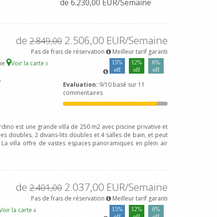
de 6.230,00 EUR/Semaine
de
2.506,00 EUR/Semaine
2.849,00
Pas de frais de réservation
Meilleur tarif garanti
ane
Voir la carte
15%
12%
6%
3
off
off
off
e
Evaluation:
9/10 basé sur 11
commentaires
dino est une grande villa de 250 m2 avec piscine privative et
 doubles, 2 divans-lits doubles et 4 salles de bain, et peut
. La villa offre de vastes espaces panoramiques en plein air
de
2.037,00 EUR/Semaine
2.401,00
Pas de frais de réservation
Meilleur tarif garanti
Voir la carte
15%
12%
6%
4
off
off
off