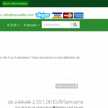
More information
us:
info@vacavilla.com
€ EUR
Francais
r de 2 ou 3 semaines ? Vous trouverez ici une sélection de
View on map
de
2.051,00 EUR/Semaine
2.331,00
Pas de frais de réservation
Meilleur tarif garanti