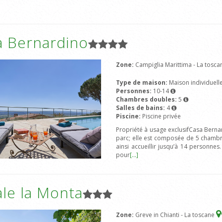
a Bernardino
Zone:
Campiglia Marittima - La tosc
Type de maison:
Maison individuell
Personnes:
10-14
Chambres doubles:
5
Salles de bains:
4
Piscine:
Piscine privée
Propriété à usage exclusifCasa Bernar
parc; elle est composée de 5 chambres
ainsi accueillir jusqu’à 14 personnes
pour
[...]
le la Monta
Zone:
Greve in Chianti - La toscane