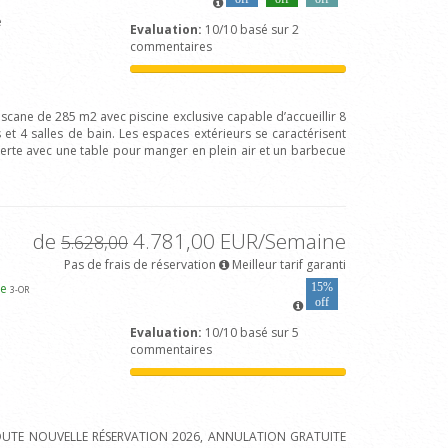
e
Evaluation:
10/10 basé sur 2
commentaires
cane de 285 m2 avec piscine exclusive capable d’accueillir 8
t 4 salles de bain. Les espaces extérieurs se caractérisent
verte avec une table pour manger en plein air et un barbecue
de
4.781,00 EUR/Semaine
5.628,00
Pas de frais de réservation
Meilleur tarif garanti
te
15%
3
-OR
off
Evaluation:
10/10 basé sur 5
commentaires
TOUTE NOUVELLE RÉSERVATION 2026, ANNULATION GRATUITE