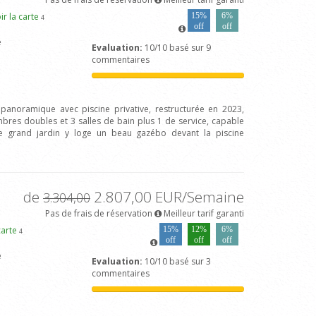
ir la carte
15%
6%
4
off
off
e
Evaluation:
10/10 basé sur 9
commentaires
a panoramique avec piscine privative, restructurée en 2023,
bres doubles et 3 salles de bain plus 1 de service, capable
 Le grand jardin y loge un beau gazébo devant la piscine
de
2.807,00 EUR/Semaine
3.304,00
Pas de frais de réservation
Meilleur tarif garanti
carte
15%
12%
6%
4
off
off
off
e
Evaluation:
10/10 basé sur 3
commentaires