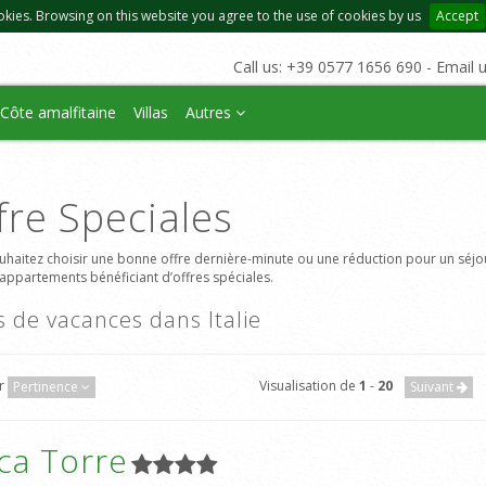
okies. Browsing on this website you agree to the use of cookies by us
Accept
Call us: +39 0577 1656 690 - Email 
Côte amalfitaine
Villas
Autres
fre Speciales
uhaitez choisir une bonne offre dernière-minute ou une réduction pour un séjou
t appartements bénéficiant d’offres spéciales.
as de vacances dans Italie
ar
Visualisation de
1
-
20
Pertinence
Suivant
ca Torre