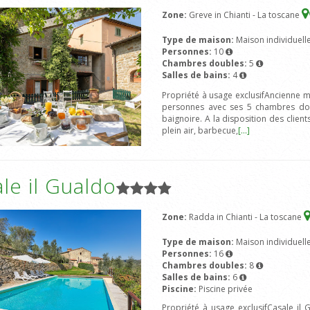
Zone:
Greve in Chianti - La toscane
Type de maison:
Maison individuell
Personnes:
10
Chambres doubles:
5
Salles de bains:
4
Propriété à usage exclusifAncienne m
personnes avec ses 5 chambres doub
baignoire. A la disposition des client
plein air, barbecue,
[...]
le il Gualdo
Zone:
Radda in Chianti - La toscane
Type de maison:
Maison individuell
Personnes:
16
Chambres doubles:
8
Salles de bains:
6
Piscine:
Piscine privée
Propriété à usage exclusifCasale il