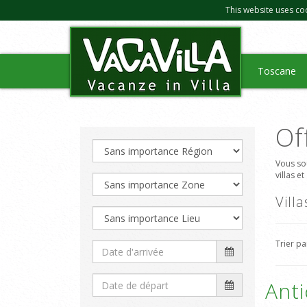
This website uses co
Toscane
Of
Vous so
villas e
Vill
Trier p
Anti