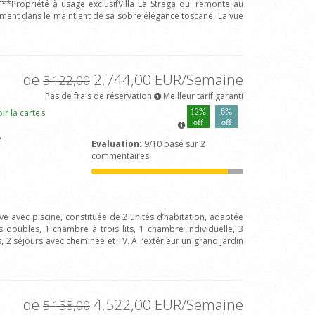
*Propriété à usage exclusifVilla La Strega qui remonte au
mment dans le maintient de sa sobre élégance toscane. La vue
de
2.744,00 EUR/Semaine
3.122,00
Pas de frais de réservation
Meilleur tarif garanti
ir la carte
12%
6%
5
off
off
e
Evaluation:
9/10 basé sur 2
commentaires
ive avec piscine, constituée de 2 unités d’habitation, adaptée
oubles, 1 chambre à trois lits, 1 chambre individuelle, 3
, 2 séjours avec cheminée et TV. À l’extérieur un grand jardin
de
4.522,00 EUR/Semaine
5.138,00