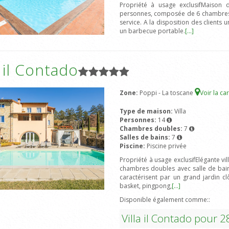
Propriété à usage exclusifMaison
personnes, composée de 6 chambres d
service. A la disposition des clients 
un barbecue portable.
[...]
a il Contado
Zone:
Poppi - La toscane
Voir la ca
Type de maison:
Villa
Personnes:
14
Chambres doubles:
7
Salles de bains:
7
Piscine:
Piscine privée
Propriété à usage exclusifElégante v
chambres doubles avec salle de bain,
caractérisent par un grand jardin c
basket, pingpong,
[...]
Disponible également comme::
Villa il Contado pour 