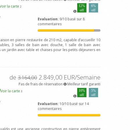
Voir la carte
12%
6%
2
off
off
e
Evaluation:
9/10 basé sur 8
commentaires
aison en pierre restaurée de 210 m2, capable d’accueillir 10
les, 3 salles de bain avec douche, 1 salle de bain avec
s un jardin avec table et chaises pour les petits déjeuners en
de
2.849,00 EUR/Semaine
3.164,00
Pas de frais de réservation
Meilleur tarif garanti
Voir la carte
10%
5%
3
off
off
e
Evaluation:
10/10 basé sur 14
commentaires
 Gualdo est une ancienne construction en pierre entièrement