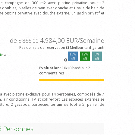
 de campagne de 300 m2 avec piscine privative pour 12
oubles, 6 salles de bain avec douche et 1 salle de bain de
une piscine privative avec douche externe, un jardin privatif et
de
4.984,00 EUR/Semaine
5.866,00
Pas de frais de réservation
Meilleur tarif garanti
rte
15%
12%
6%
4
off
off
off
Evaluation:
10/10 basé sur 2
commentaires
illa avec piscine exclusive pour 14 personnes, composée de 7
 air conditionné, TV et coffre-fort. Les espaces externes se
lôturé, 2 gazebos, barbecue, terrain de foot à 5, panier de
28 Personnes