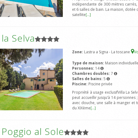
indépendante de 300 mètres carrés, 
et 6 salles de bain. La maison, dotée 
satellite
[...]
a la Selva
Zone:
Lastra a Signa - La toscane
Vo
Type de maison:
Maison individuell
Personnes:
14
Chambres doubles:
7
Salles de bains:
5
Piscine:
Piscine privée
Propriété à usage exclusifVilla La Sel
peut accueillir jusqu’à 14 personnes
avec douche, une salle à manger et 
du XIXème
[...]
a Poggio al Sole