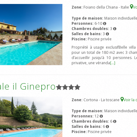
Zone:
Foiano della Chiana - Italie
Vo
Type de maison:
Maison individuell
Personnes:
6-10
Chambres doubles:
3
Salles de bains:
3
Piscine:
Piscine privée
Propriété à usage exclusifBelle vill
pour un total de 180 m2 avec 3 cham
d’accueillir jusqu’à 10 personnes.
privative, une véranda
[...]
le il Ginepro
Zone:
Cortona - La toscane
Voir la 
Type de maison:
Maison individuell
Personnes:
12
Chambres doubles:
6
Salles de bains:
6
Piscine:
Piscine privée