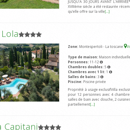
JUSQU'À 30 JOURS AVANT L'ARRIVÉE**
XVIIIème siècle a été restaurée réce
qu’elle offre sur la ville
[...]
a Lola
Zone:
Montespertoli - La toscane
Vo
Type de maison:
Maison individuell
Personnes:
11-12
Chambres doubles:
5
Chambres avec 1 lit:
1
Salles de bains:
3
Piscine:
Piscine privée
Propriété à usage exclusifVilla exclus
pour 12 personnes avec 4 chambres d
salles de bain avec douche, 2 cuisines
partiellement
[...]
 Capitani