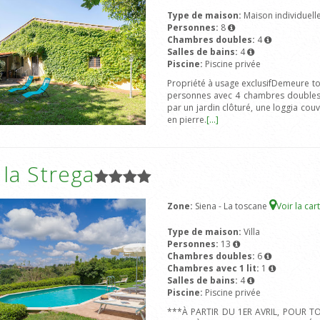
Type de maison:
Maison individuell
Personnes:
8
Chambres doubles:
4
Salles de bains:
4
Piscine:
Piscine privée
Propriété à usage exclusifDemeure tos
personnes avec 4 chambres doubles e
par un jardin clôturé, une loggia cou
en pierre.
[...]
a la Strega
Zone:
Siena - La toscane
Voir la car
Type de maison:
Villa
Personnes:
13
Chambres doubles:
6
Chambres avec 1 lit:
1
Salles de bains:
4
Piscine:
Piscine privée
***À PARTIR DU 1ER AVRIL, POUR 