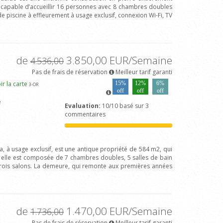
capable d’accueillir 16 personnes avec 8 chambres doubles
de piscine à effleurement à usage exclusif, connexion Wi-Fi, TV
de
3.850,00 EUR/Semaine
4.536,00
Pas de frais de réservation
Meilleur tarif garanti
ir la carte
15%
12%
6%
3
-OR
off
off
off
e
Evaluation:
10/10 basé sur 3
commentaires
va, à usage exclusif, est une antique propriété de 584 m2, qui
 ; elle est composée de 7 chambres doubles, 5 salles de bain
trois salons. La demeure, qui remonte aux premières années
de
1.470,00 EUR/Semaine
1.736,00
Pas de frais de réservation
Meilleur tarif garanti