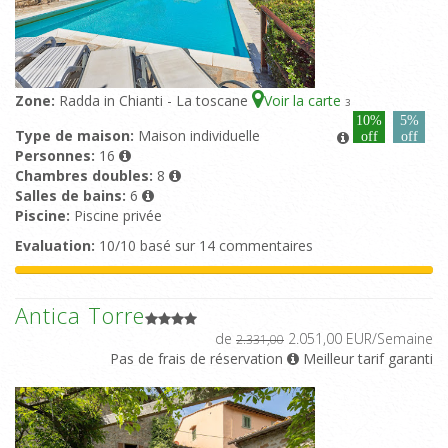
Zone:
Radda in Chianti - La toscane
Voir la carte
3
10%
5%
Type de maison:
Maison individuelle
off
off
Personnes:
16
Chambres doubles:
8
Salles de bains:
6
Piscine:
Piscine privée
Evaluation:
10/10 basé sur 14 commentaires
Antica Torre
de
2.051,00 EUR/Semaine
2.331,00
Pas de frais de réservation
Meilleur tarif garanti