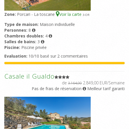
Zone:
Porcari - La toscane
Voir la carte
3
-OR
Type de maison:
Maison individuelle
Personnes:
8
Chambres doubles:
4
Salles de bains:
3
Piscine:
Piscine privée
Evaluation:
10/10 basé sur 2 commentaires
Casale il Gualdo
de
2.849,00 EUR/Semaine
3.164,00
Pas de frais de réservation
Meilleur tarif garanti