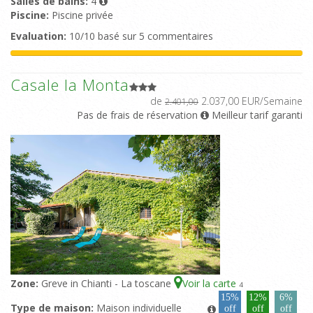
Salles de bains:
4
Piscine:
Piscine privée
Evaluation:
10/10 basé sur 5 commentaires
Casale la Monta
de
2.037,00 EUR/Semaine
2.401,00
Pas de frais de réservation
Meilleur tarif garanti
Zone:
Greve in Chianti - La toscane
Voir la carte
4
15%
12%
6%
Type de maison:
Maison individuelle
off
off
off