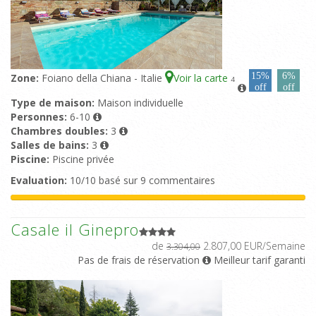
15%
6%
Zone:
Foiano della Chiana - Italie
Voir la carte
4
off
off
Type de maison:
Maison individuelle
Personnes:
6-10
Chambres doubles:
3
Salles de bains:
3
Piscine:
Piscine privée
Evaluation:
10/10 basé sur 9 commentaires
Casale il Ginepro
de
2.807,00 EUR/Semaine
3.304,00
Pas de frais de réservation
Meilleur tarif garanti