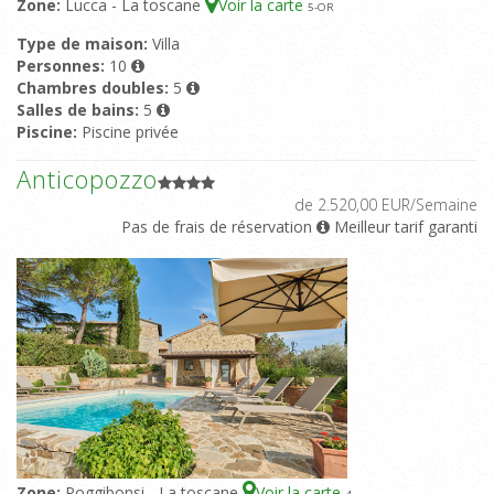
Zone:
Lucca - La toscane
Voir la carte
5
-OR
Type de maison:
Villa
Personnes:
10
Chambres doubles:
5
Salles de bains:
5
Piscine:
Piscine privée
Anticopozzo
de 2.520,00 EUR/Semaine
Pas de frais de réservation
Meilleur tarif garanti
Zone:
Poggibonsi - La toscane
Voir la carte