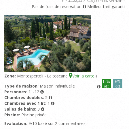
de
2.744,00 EUR/Semaine
3.122,00
Pas de frais de réservation
Meilleur tarif garanti
Zone:
Montespertoli - La toscane
Voir la carte
5
12%
6%
Type de maison:
Maison individuelle
off
off
Personnes:
11-12
Chambres doubles:
5
Chambres avec 1 lit:
1
Salles de bains:
3
Piscine:
Piscine privée
Evaluation:
9/10 basé sur 2 commentaires