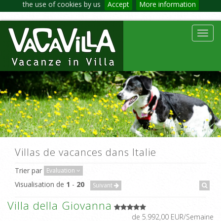
the use of cookies by us
Accept
More information
Toggl
navig
Villas de vacances dans Italie
Trier par
Evaluation
Visualisation de
1
-
20
Suivant
Villa della Giovanna
de 5.992,00 EUR/Semaine