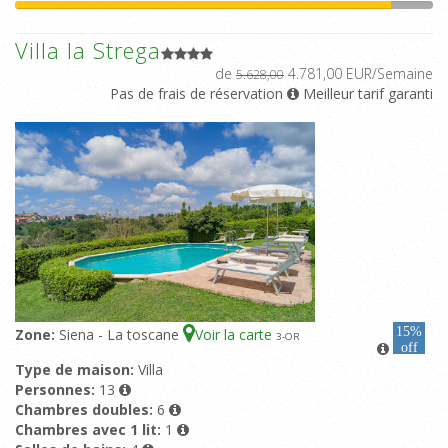
Villa la Strega
de
4.781,00 EUR/Semaine
5.628,00
Pas de frais de réservation
Meilleur tarif garanti
15%
Zone:
Siena - La toscane
Voir la carte
3
-OR
off
Type de maison:
Villa
Personnes:
13
Chambres doubles:
6
Chambres avec 1 lit:
1