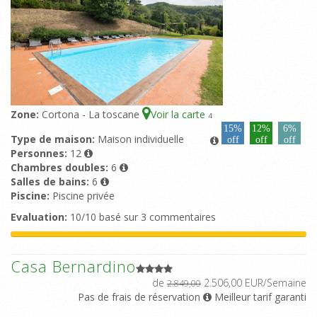
Zone:
Cortona - La toscane
Voir la carte
4
15%
12%
6%
Type de maison:
Maison individuelle
off
off
off
Personnes:
12
Chambres doubles:
6
Salles de bains:
6
Piscine:
Piscine privée
Evaluation:
10/10 basé sur 3 commentaires
Casa Bernardino
de
2.506,00 EUR/Semaine
2.849,00
Pas de frais de réservation
Meilleur tarif garanti