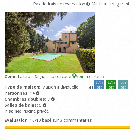
Pas de frais de réservation
Meilleur tarif garanti
Zone:
Lastra a Signa - La toscane
Voir la carte
3
-OR
15%
12%
6%
Type de maison:
Maison individuelle
off
off
off
Personnes:
14
Chambres doubles:
7
Salles de bains:
5
Piscine:
Piscine privée
Evaluation:
10/10 basé sur 3 commentaires