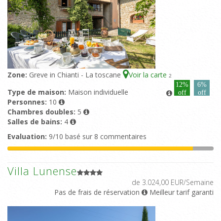
Zone:
Greve in Chianti - La toscane
Voir la carte
2
12%
6%
Type de maison:
Maison individuelle
off
off
Personnes:
10
Chambres doubles:
5
Salles de bains:
4
Evaluation:
9/10 basé sur 8 commentaires
Villa Lunense
de 3.024,00 EUR/Semaine
Pas de frais de réservation
Meilleur tarif garanti