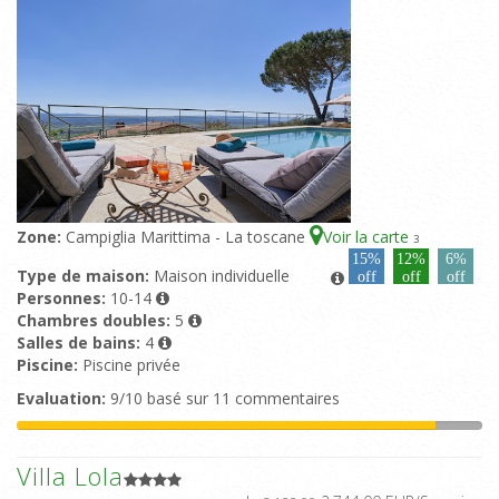
Zone:
Campiglia Marittima - La toscane
Voir la carte
3
15%
12%
6%
Type de maison:
Maison individuelle
off
off
off
Personnes:
10-14
Chambres doubles:
5
Salles de bains:
4
Piscine:
Piscine privée
Evaluation:
9/10 basé sur 11 commentaires
Villa Lola