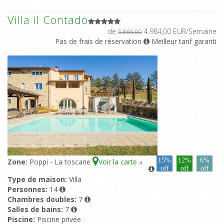
Villa il Contado
de
4.984,00 EUR/Semaine
5.866,00
Pas de frais de réservation
Meilleur tarif garanti
15%
12%
6%
Zone:
Poppi - La toscane
Voir la carte
4
off
off
off
Type de maison:
Villa
Personnes:
14
Chambres doubles:
7
Salles de bains:
7
Piscine:
Piscine privée