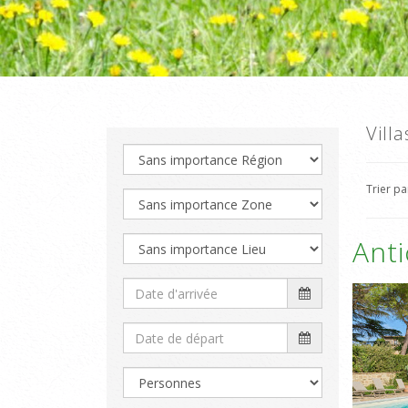
Vill
Trier p
Ant