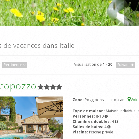
as de vacances dans Italie
ar
Visualisation de
1
-
20
Pertinence
Suivant
icopozzo
Zone:
Poggibonsi - La toscane
Voir
Type de maison:
Maison individuell
Personnes:
8-10
Chambres doubles:
4
Salles de bains:
4
Piscine:
Piscine privée