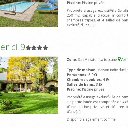
Piscine:
Piscine privée
Propriété à usage exclusifVilla Sera
250 m2, capable d’accueillir conf
chambres triples, et 4 salles de bai
exclusif, d’une
[...]
rici 9
Zone:
San Miniato - La toscane
Voir
Type de maison:
Maison individuell
Personnes:
8-9
Chambres doubles:
4
Salles de bains:
3
Piscine:
Piscine privée
Propriété à usage exclusifVilla de ca
; la partie louée est composée de 4 ch
d’une piscine privative et clôturée 
d’une
[...]
Disponible également comme::