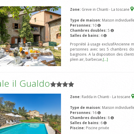
Zone:
Greve in Chianti - La toscane
Type de maison:
Maison individuell
Personnes:
10
Chambres doubles:
5
Salles de bains:
4
Propriété à usage exclusifAncienne m
personnes avec ses 5 chambres doub
baignoire. A la disposition des client
plein air, barbecue,
[...]
le il Gualdo
Zone:
Radda in Chianti - La toscane
Type de maison:
Maison individuell
Personnes:
16
Chambres doubles:
8
Salles de bains:
6
Piscine:
Piscine privée