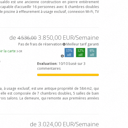
 Gualdo est une ancienne construction en pierre entièrement
capable d’accueillir 16 personnes avec 8 chambres doubles
de piscine à effleurement à usage exclusif, connexion Wi-Fi, TV
de
3.850,00 EUR/Semaine
4.536,00
Pas de frais de réservation
Meilleur tarif garanti
ir la carte
15%
12%
6%
3
-OR
off
off
off
e
Evaluation:
10/10 basé sur 3
commentaires
va, à usage exclusif, est une antique propriété de 584 m2, qui
 ; elle est composée de 7 chambres doubles, 5 salles de bain
trois salons. La demeure, qui remonte aux premières années
de 3.024,00 EUR/Semaine