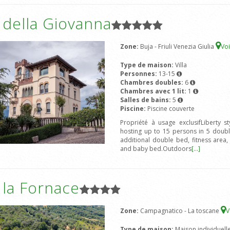
a della Giovanna
Zone:
Buja - Friuli Venezia Giulia
Voi
Type de maison:
Villa
Personnes:
13-15
Chambres doubles:
6
Chambres avec 1 lit:
1
Salles de bains:
5
Piscine:
Piscine couverte
Propriété à usage exclusifLiberty s
hosting up to 15 persons in 5 doub
additional double bed, fitness area
and baby bed.Outdoors
[...]
a la Fornace
Zone:
Campagnatico - La toscane
V
Type de maison:
Maison individuell