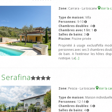
Zone:
Carrara - La toscane
Voir la 
Type de maison:
Villa
Personnes:
9-10
Chambres doubles:
4
Chambres avec 1 lit:
1
Salles de bains:
3
Piscine:
Piscine privée
Propriété à usage exclusifVilla mod
personnes avec ses 3 chambres doubles
de bain. A l’extérieur les hôtes dis
rustique. La
[...]
a Serafina
Zone:
Pescia - La toscane
Voir la ca
Type de maison:
Maison individuell
Personnes:
12-14
Chambres doubles:
6
Salles de bains:
4