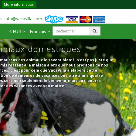
More information
us:
info@vacavilla.com
€ EUR
Francais
imaux domestiques
moureux des animaux le savent bien: il n’est pas juste que
mis restent à la maison alors que nous profitons de nos
ces. C’est pour cela que VacaVilla a élaboré cette
ction de demeures de vacances où notre ami à quatre
s sera non seulement le bienvenu, mais où il pourra
ter des vacances avec son maitre.