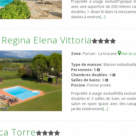
Propriété à usage exclusifTypique
avec une superficie de 200 mètres ca
doubles, 1 divan lit dans la mezzani
situées à environ
[...]
a Regina Elena Vittoria
Zone:
Porcari - La toscane
Voir la c
Type de maison:
Maison individuell
Personnes:
8
Chambres doubles:
4
Salles de bains:
3
Piscine:
Piscine privée
Propriété à usage exclusifVilla excl
doubles et 3 salles de bain, un vaste
salon en open space avec des canapé
jardin entièrement
[...]
ca Torre