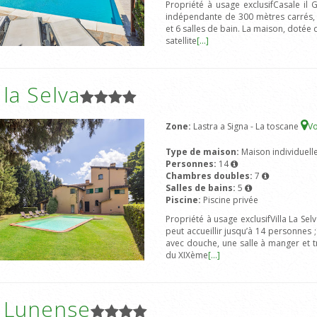
Propriété à usage exclusifCasale il
indépendante de 300 mètres carrés, 
et 6 salles de bain. La maison, dotée 
satellite
[...]
a la Selva
Zone:
Lastra a Signa - La toscane
Vo
Type de maison:
Maison individuell
Personnes:
14
Chambres doubles:
7
Salles de bains:
5
Piscine:
Piscine privée
Propriété à usage exclusifVilla La Sel
peut accueillir jusqu’à 14 personnes
avec douche, une salle à manger et 
du XIXème
[...]
a Lunense