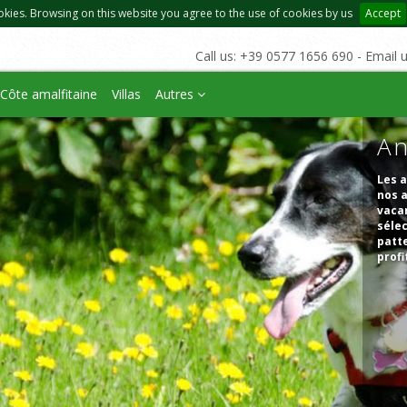
okies. Browsing on this website you agree to the use of cookies by us
Accept
Call us: +39 0577 1656 690 - Email 
Côte amalfitaine
Villas
Autres
An
Les a
nos a
vacan
séle
patte
profi