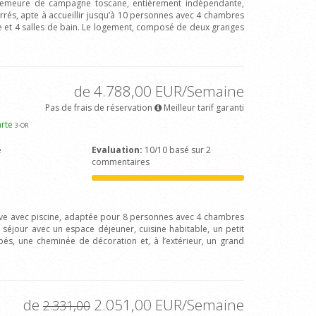
 demeure de campagne toscane, entièrement indépendante,
rrés, apte à accueillir jusqu’à 10 personnes avec 4 chambres
ne et 4 salles de bain. Le logement, composé de deux granges
de 4.788,00 EUR/Semaine
Pas de frais de réservation
Meilleur tarif garanti
arte
3
-OR
e
Evaluation:
10/10 basé sur 2
commentaires
usive avec piscine, adaptée pour 8 personnes avec 4 chambres
 séjour avec un espace déjeuner, cuisine habitable, un petit
s, une cheminée de décoration et, à l’extérieur, un grand
de
2.051,00 EUR/Semaine
2.331,00