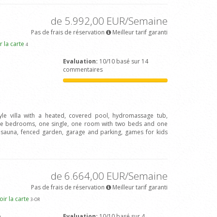
de 5.992,00 EUR/Semaine
Pas de frais de réservation
Meilleur tarif garanti
r la carte
4
Evaluation:
10/10 basé sur 14
commentaires
tyle villa with a heated, covered pool, hydromassage tub,
le bedrooms, one single, one room with two beds and one
, sauna, fenced garden, garage and parking, games for kids
de 6.664,00 EUR/Semaine
Pas de frais de réservation
Meilleur tarif garanti
oir la carte
3
-OR
e
Evaluation:
10/10 basé sur 4