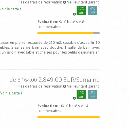
Pas de frais de réservation
Meilleur tarif garanti
Voir la carte
12%
6%
2
off
off
e
Evaluation:
9/10 basé sur 8
commentaires
aison en pierre restaurée de 210 m2, capable d’accueillir 10
les, 3 salles de bain avec douche, 1 salle de bain avec
s un jardin avec table et chaises pour les petits déjeuners en
de
2.849,00 EUR/Semaine
3.164,00
Pas de frais de réservation
Meilleur tarif garanti
Voir la carte
10%
5%
3
off
off
e
Evaluation:
10/10 basé sur 14
commentaires