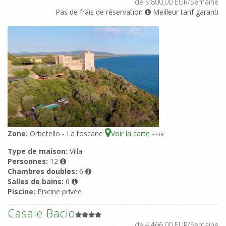
de 9.800,00 EUR/Semaine
Pas de frais de réservation
Meilleur tarif garanti
Zone:
Orbetello - La toscane
Voir la carte
3
-OR
Type de maison:
Villa
Personnes:
12
Chambres doubles:
6
Salles de bains:
6
Piscine:
Piscine privée
Casale Bacio
de 4.466,00 EUR/Semaine