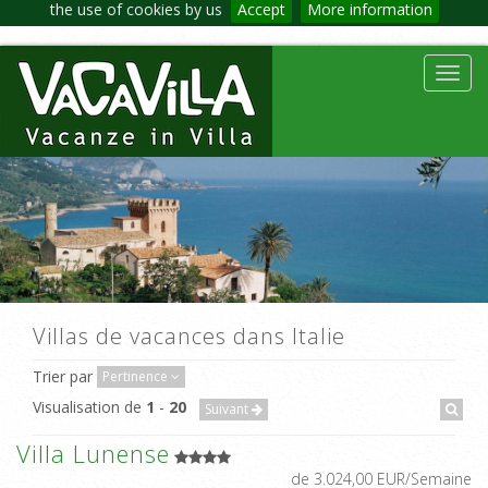
the use of cookies by us
Accept
More information
Toggl
navig
Villas de vacances dans Italie
Trier par
Pertinence
Visualisation de
1
-
20
Suivant
Villa Lunense
de 3.024,00 EUR/Semaine