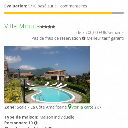
Evaluation:
9/10 basé sur 11 commentaires
Villa Minuta
de 7.700,00 EUR/Semaine
Pas de frais de réservation
Meilleur tarif garanti
Zone:
Scala - La Côte Amalfitaine
Voir la carte
3
-OR
Type de maison:
Maison individuelle
Personnes:
10