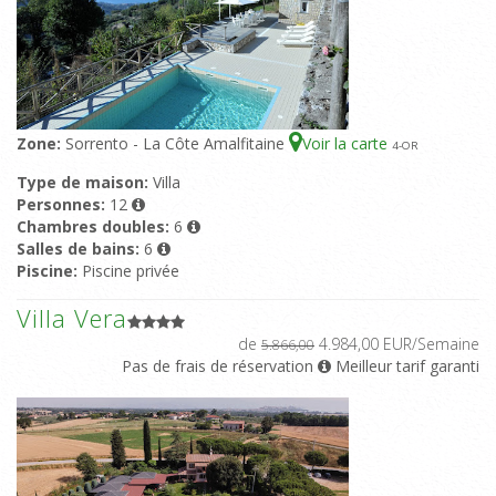
Zone:
Sorrento - La Côte Amalfitaine
Voir la carte
4
-OR
Type de maison:
Villa
Personnes:
12
Chambres doubles:
6
Salles de bains:
6
Piscine:
Piscine privée
Villa Vera
de
4.984,00 EUR/Semaine
5.866,00
Pas de frais de réservation
Meilleur tarif garanti