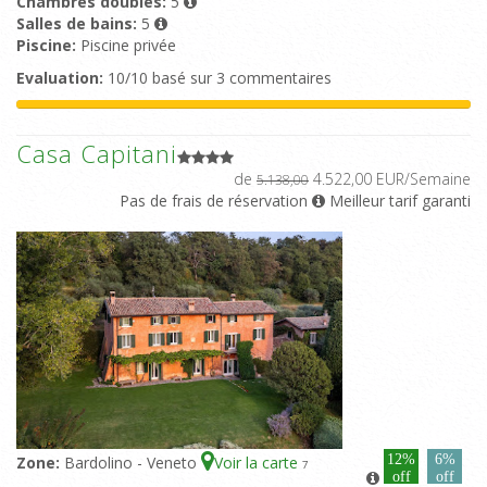
Chambres doubles:
5
Salles de bains:
5
Piscine:
Piscine privée
Evaluation:
10/10 basé sur 3 commentaires
Casa Capitani
de
4.522,00 EUR/Semaine
5.138,00
Pas de frais de réservation
Meilleur tarif garanti
12%
6%
Zone:
Bardolino - Veneto
Voir la carte
7
off
off