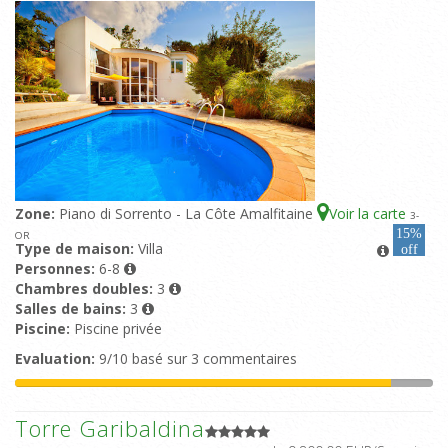
Zone:
Piano di Sorrento - La Côte Amalfitaine
Voir la carte
3
-
15%
OR
Type de maison:
Villa
off
Personnes:
6-8
Chambres doubles:
3
Salles de bains:
3
Piscine:
Piscine privée
Evaluation:
9/10 basé sur 3 commentaires
Torre Garibaldina