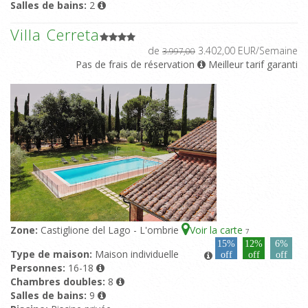
Salles de bains:
2
Villa Cerreta
de
3.402,00 EUR/Semaine
3.997,00
Pas de frais de réservation
Meilleur tarif garanti
Zone:
Castiglione del Lago - L'ombrie
Voir la carte
7
15%
12%
6%
Type de maison:
Maison individuelle
off
off
off
Personnes:
16-18
Chambres doubles:
8
Salles de bains:
9