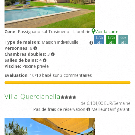
Zone:
Passignano sul Trasimeno - L'ombrie
Voir la carte
3
15%
12%
6%
Type de maison:
Maison individuelle
off
off
off
Personnes:
6
Chambres doubles:
3
Salles de bains:
4
Piscine:
Piscine privée
Evaluation:
10/10 basé sur 3 commentaires
Villa Quercianella
de 6.104,00 EUR/Semaine
Pas de frais de réservation
Meilleur tarif garanti