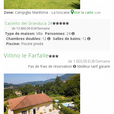
Zone:
Campiglia Marittima - La toscane
Voir la carte
2
-OR
Castello del Granduca 24
de 13.860,00 EUR/Semaine
Type de maison:
Villa
Personnes:
24
Chambres doubles:
12
Salles de bains:
12
Piscine:
Piscine privée
Villino le Farfalle
de 1.603,00 EUR/Semaine
Pas de frais de réservation
Meilleur tarif garanti