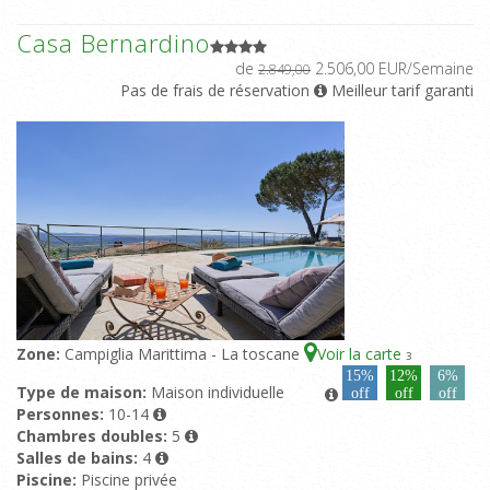
Casa Bernardino
de
2.506,00 EUR/Semaine
2.849,00
Pas de frais de réservation
Meilleur tarif garanti
Zone:
Campiglia Marittima - La toscane
Voir la carte
3
15%
12%
6%
Type de maison:
Maison individuelle
off
off
off
Personnes:
10-14
Chambres doubles:
5
Salles de bains:
4
Piscine:
Piscine privée