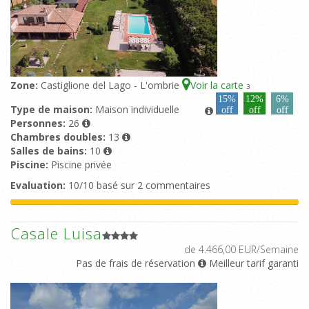
Zone:
Castiglione del Lago - L'ombrie
Voir la carte
3
15%
12%
6%
Type de maison:
Maison individuelle
off
off
off
Personnes:
26
Chambres doubles:
13
Salles de bains:
10
Piscine:
Piscine privée
Evaluation:
10/10 basé sur 2 commentaires
Casale Luisa
de 4.466,00 EUR/Semaine
Pas de frais de réservation
Meilleur tarif garanti