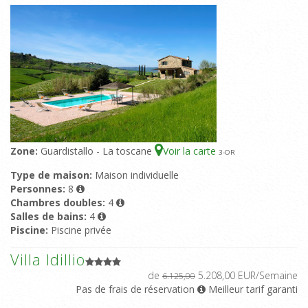
Zone:
Guardistallo - La toscane
Voir la carte
3
-OR
Type de maison:
Maison individuelle
Personnes:
8
Chambres doubles:
4
Salles de bains:
4
Piscine:
Piscine privée
Villa Idillio
de
5.208,00 EUR/Semaine
6.125,00
Pas de frais de réservation
Meilleur tarif garanti