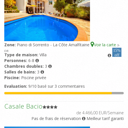
Zone:
Piano di Sorrento - La Côte Amalfitaine
Voir la carte
3
-
15%
OR
Type de maison:
Villa
off
Personnes:
6-8
Chambres doubles:
3
Salles de bains:
3
Piscine:
Piscine privée
Evaluation:
9/10 basé sur 3 commentaires
Casale Bacio
de 4.466,00 EUR/Semaine
Pas de frais de réservation
Meilleur tarif garanti