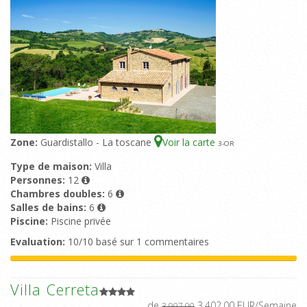
Zone:
Guardistallo - La toscane
Voir la carte
3
-OR
Type de maison:
Villa
Personnes:
12
Chambres doubles:
6
Salles de bains:
6
Piscine:
Piscine privée
Evaluation:
10/10 basé sur 1 commentaires
Villa Cerreta
de
3.402,00 EUR/Semaine
3.997,00