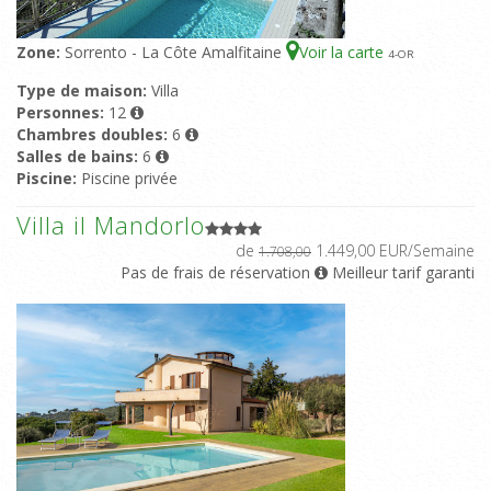
Zone:
Sorrento - La Côte Amalfitaine
Voir la carte
4
-OR
Type de maison:
Villa
Personnes:
12
Chambres doubles:
6
Salles de bains:
6
Piscine:
Piscine privée
Villa il Mandorlo
de
1.449,00 EUR/Semaine
1.708,00
Pas de frais de réservation
Meilleur tarif garanti