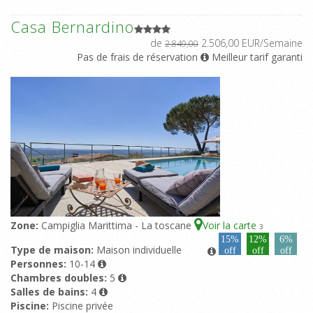
Casa Bernardino
de
2.506,00 EUR/Semaine
2.849,00
Pas de frais de réservation
Meilleur tarif garanti
Zone:
Campiglia Marittima - La toscane
Voir la carte
3
15%
12%
6%
Type de maison:
Maison individuelle
off
off
off
Personnes:
10-14
Chambres doubles:
5
Salles de bains:
4
Piscine:
Piscine privée