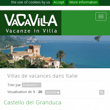
the use of cookies by us
Accept
More information
Toggl
navig
Villas de vacances dans Italie
Trier par
Evaluation
Visualisation de
1
-
20
Suivant
Castello del Granduca