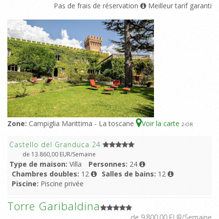
Pas de frais de réservation
Meilleur tarif garanti
Zone:
Campiglia Marittima - La toscane
Voir la carte
2
-OR
Castello del Granduca 24
de 13.860,00 EUR/Semaine
Type de maison:
Villa
Personnes:
24
Chambres doubles:
12
Salles de bains:
12
Piscine:
Piscine privée
Torre Garibaldina
de 9.800,00 EUR/Semaine