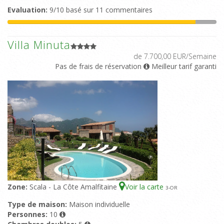
Evaluation:
9/10 basé sur 11 commentaires
Villa Minuta
de 7.700,00 EUR/Semaine
Pas de frais de réservation
Meilleur tarif garanti
Zone:
Scala - La Côte Amalfitaine
Voir la carte
3
-OR
Type de maison:
Maison individuelle
Personnes:
10