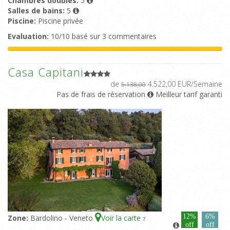
Chambres doubles:
5
Salles de bains:
5
Piscine:
Piscine privée
Evaluation:
10/10 basé sur 3 commentaires
Casa Capitani
de
4.522,00 EUR/Semaine
5.138,00
Pas de frais de réservation
Meilleur tarif garanti
12%
6%
Zone:
Bardolino - Veneto
Voir la carte
7
off
off