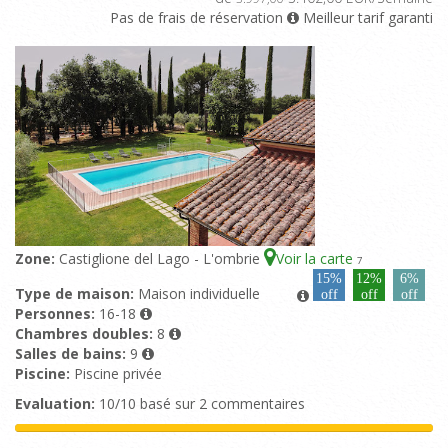
Pas de frais de réservation
Meilleur tarif garanti
Zone:
Castiglione del Lago - L'ombrie
Voir la carte
7
15%
12%
6%
Type de maison:
Maison individuelle
off
off
off
Personnes:
16-18
Chambres doubles:
8
Salles de bains:
9
Piscine:
Piscine privée
Evaluation:
10/10 basé sur 2 commentaires