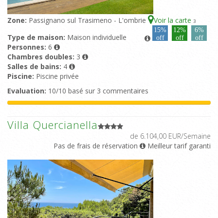
Zone:
Passignano sul Trasimeno - L'ombrie
Voir la carte
3
15%
12%
6%
Type de maison:
Maison individuelle
off
off
off
Personnes:
6
Chambres doubles:
3
Salles de bains:
4
Piscine:
Piscine privée
Evaluation:
10/10 basé sur 3 commentaires
Villa Quercianella
de 6.104,00 EUR/Semaine
Pas de frais de réservation
Meilleur tarif garanti