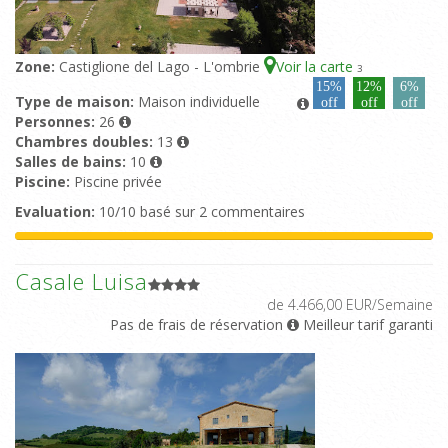
Zone:
Castiglione del Lago - L'ombrie
Voir la carte
3
15%
12%
6%
Type de maison:
Maison individuelle
off
off
off
Personnes:
26
Chambres doubles:
13
Salles de bains:
10
Piscine:
Piscine privée
Evaluation:
10/10 basé sur 2 commentaires
Casale Luisa
de 4.466,00 EUR/Semaine
Pas de frais de réservation
Meilleur tarif garanti