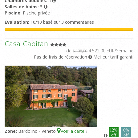
Chambres doubles:
5
Salles de bains:
5
Piscine:
Piscine privée
Evaluation:
10/10 basé sur 3 commentaires
Casa Capitani
de
4.522,00 EUR/Semaine
5.138,00
Pas de frais de réservation
Meilleur tarif garanti
12%
6%
Zone:
Bardolino - Veneto
Voir la carte
7
off
off