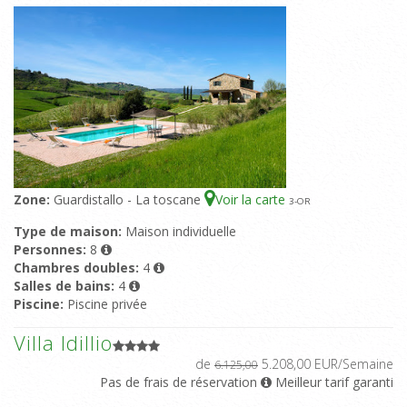
Zone:
Guardistallo - La toscane
Voir la carte
3
-OR
Type de maison:
Maison individuelle
Personnes:
8
Chambres doubles:
4
Salles de bains:
4
Piscine:
Piscine privée
Villa Idillio
de
5.208,00 EUR/Semaine
6.125,00
Pas de frais de réservation
Meilleur tarif garanti