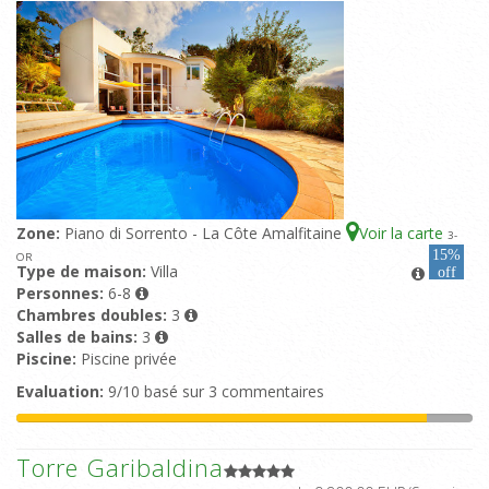
Zone:
Piano di Sorrento - La Côte Amalfitaine
Voir la carte
3
-
15%
OR
Type de maison:
Villa
off
Personnes:
6-8
Chambres doubles:
3
Salles de bains:
3
Piscine:
Piscine privée
Evaluation:
9/10 basé sur 3 commentaires
Torre Garibaldina