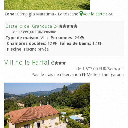
Zone:
Campiglia Marittima - La toscane
Voir la carte
2
-OR
Castello del Granduca 24
de 13.860,00 EUR/Semaine
Type de maison:
Villa
Personnes:
24
Chambres doubles:
12
Salles de bains:
12
Piscine:
Piscine privée
Villino le Farfalle
de 1.603,00 EUR/Semaine
Pas de frais de réservation
Meilleur tarif garanti