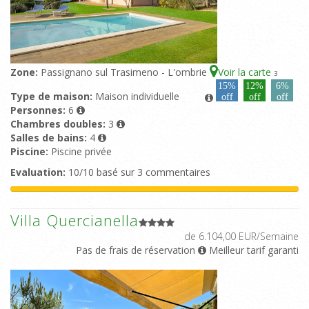
Zone:
Passignano sul Trasimeno - L'ombrie
Voir la carte
3
15%
12%
6%
Type de maison:
Maison individuelle
off
off
off
Personnes:
6
Chambres doubles:
3
Salles de bains:
4
Piscine:
Piscine privée
Evaluation:
10/10 basé sur 3 commentaires
Villa Quercianella
de 6.104,00 EUR/Semaine
Pas de frais de réservation
Meilleur tarif garanti