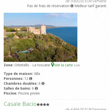
de 9.800,00 EUR/Semaine
Pas de frais de réservation
Meilleur tarif garanti
Zone:
Orbetello - La toscane
Voir la carte
3
-OR
Type de maison:
Villa
Personnes:
12
Chambres doubles:
6
Salles de bains:
6
Piscine:
Piscine privée
Casale Bacio
de 4.466,00 EUR/Semaine