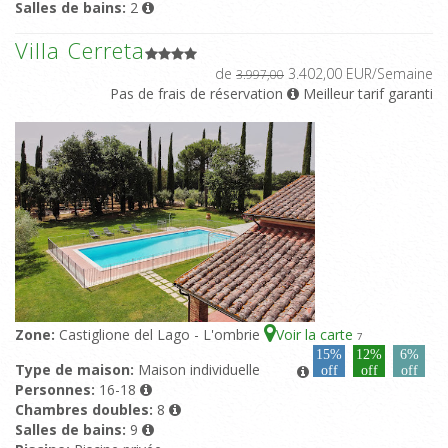
Salles de bains:
2
Villa Cerreta
de
3.402,00 EUR/Semaine
3.997,00
Pas de frais de réservation
Meilleur tarif garanti
Zone:
Castiglione del Lago - L'ombrie
Voir la carte
7
15%
12%
6%
Type de maison:
Maison individuelle
off
off
off
Personnes:
16-18
Chambres doubles:
8
Salles de bains:
9