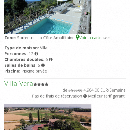
Zone:
Sorrento - La Côte Amalfitaine
Voir la carte
4
-OR
Type de maison:
Villa
Personnes:
12
Chambres doubles:
6
Salles de bains:
6
Piscine:
Piscine privée
Villa Vera
de
4.984,00 EUR/Semaine
5.866,00
Pas de frais de réservation
Meilleur tarif garanti