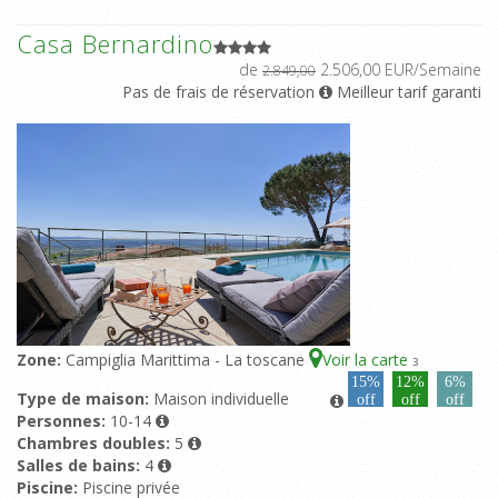
Casa Bernardino
de
2.506,00 EUR/Semaine
2.849,00
Pas de frais de réservation
Meilleur tarif garanti
Zone:
Campiglia Marittima - La toscane
Voir la carte
3
15%
12%
6%
Type de maison:
Maison individuelle
off
off
off
Personnes:
10-14
Chambres doubles:
5
Salles de bains:
4
Piscine:
Piscine privée