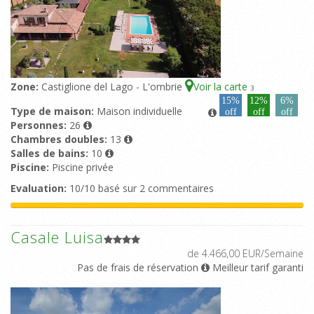
Zone:
Castiglione del Lago - L'ombrie
Voir la carte
3
15%
12%
6%
Type de maison:
Maison individuelle
off
off
off
Personnes:
26
Chambres doubles:
13
Salles de bains:
10
Piscine:
Piscine privée
Evaluation:
10/10 basé sur 2 commentaires
Casale Luisa
de 4.466,00 EUR/Semaine
Pas de frais de réservation
Meilleur tarif garanti