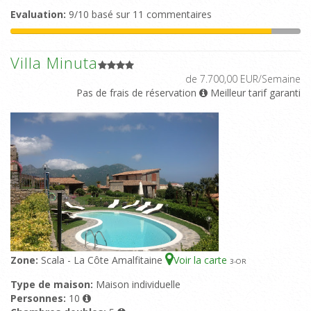
Evaluation:
9/10 basé sur 11 commentaires
Villa Minuta
de 7.700,00 EUR/Semaine
Pas de frais de réservation
Meilleur tarif garanti
Zone:
Scala - La Côte Amalfitaine
Voir la carte
3
-OR
Type de maison:
Maison individuelle
Personnes:
10