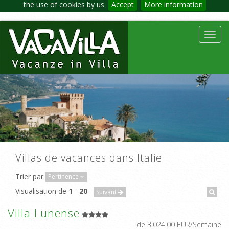
the use of cookies by us
Accept
More information
Toggl
navig
Villas de vacances dans Italie
Trier par
Pertinence
Visualisation de
1
-
20
Suivant
Villa Lunense
de 3.024,00 EUR/Semaine