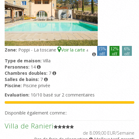
15%
12%
6%
Zone:
Poppi - La toscane
Voir la carte
4
off
off
off
Type de maison:
Villa
Personnes:
14
Chambres doubles:
7
Salles de bains:
7
Piscine:
Piscine privée
Evaluation:
10/10 basé sur 2 commentaires
Disponible également comme::
Villa de Ranieri
de 8.099,00 EUR/Semaine