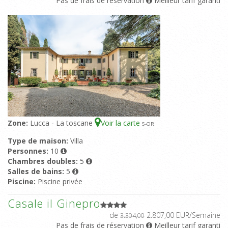
Pas de frais de réservation
Meilleur tarif garanti
Zone:
Lucca - La toscane
Voir la carte
5
-OR
Type de maison:
Villa
Personnes:
10
Chambres doubles:
5
Salles de bains:
5
Piscine:
Piscine privée
Casale il Ginepro
de
2.807,00 EUR/Semaine
3.304,00
Pas de frais de réservation
Meilleur tarif garanti