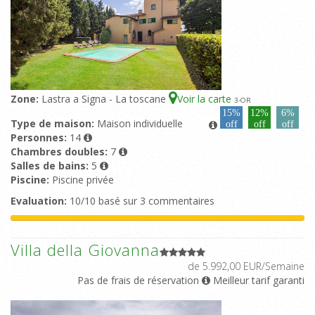
Zone:
Lastra a Signa - La toscane
Voir la carte
3
-OR
15%
12%
6%
Type de maison:
Maison individuelle
off
off
off
Personnes:
14
Chambres doubles:
7
Salles de bains:
5
Piscine:
Piscine privée
Evaluation:
10/10 basé sur 3 commentaires
Villa della Giovanna
de 5.992,00 EUR/Semaine
Pas de frais de réservation
Meilleur tarif garanti