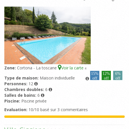
Zone:
Cortona - La toscane
Voir la carte
4
15%
12%
6%
Type de maison:
Maison individuelle
off
off
off
Personnes:
12
Chambres doubles:
6
Salles de bains:
6
Piscine:
Piscine privée
Evaluation:
10/10 basé sur 3 commentaires