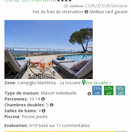
de
2.506,00 EUR/Semaine
2.849,00
Pas de frais de réservation
Meilleur tarif garanti
Zone:
Campiglia Marittima - La toscane
Voir la carte
3
15%
12%
6%
Type de maison:
Maison individuelle
off
off
off
Personnes:
10-14
Chambres doubles:
5
Salles de bains:
4
Piscine:
Piscine privée
Evaluation:
9/10 basé sur 11 commentaires