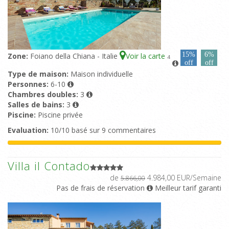
15%
6%
Zone:
Foiano della Chiana - Italie
Voir la carte
4
off
off
Type de maison:
Maison individuelle
Personnes:
6-10
Chambres doubles:
3
Salles de bains:
3
Piscine:
Piscine privée
Evaluation:
10/10 basé sur 9 commentaires
Villa il Contado
de
4.984,00 EUR/Semaine
5.866,00
Pas de frais de réservation
Meilleur tarif garanti