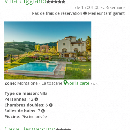
Villa Ciggiano
de 15.001,00 EUR/Semaine
Pas de frais de réservation
Meilleur tarif garanti
Zone:
Montaione - La toscane
Voir la carte
7
-OR
Type de maison:
Villa
Personnes:
12
Chambres doubles:
6
Salles de bains:
7
Piscine:
Piscine privée
Casa Bernardino