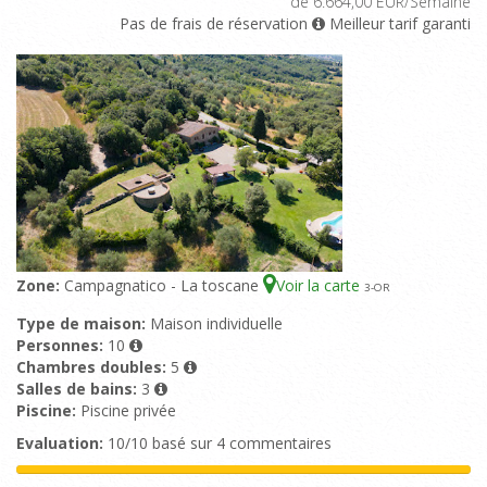
de 6.664,00 EUR/Semaine
Pas de frais de réservation
Meilleur tarif garanti
Zone:
Campagnatico - La toscane
Voir la carte
3
-OR
Type de maison:
Maison individuelle
Personnes:
10
Chambres doubles:
5
Salles de bains:
3
Piscine:
Piscine privée
Evaluation:
10/10 basé sur 4 commentaires