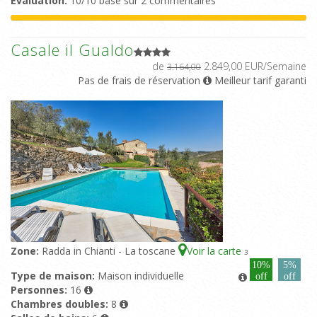
Evaluation:
10/10 basé sur 2 commentaires
Casale il Gualdo
de
2.849,00 EUR/Semaine
3.164,00
Pas de frais de réservation
Meilleur tarif garanti
Zone:
Radda in Chianti - La toscane
Voir la carte
3
10%
5%
Type de maison:
Maison individuelle
off
off
Personnes:
16
Chambres doubles:
8