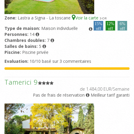
Zone:
Lastra a Signa - La toscane
Voir la carte
3
-OR
15%
12%
6%
Type de maison:
Maison individuelle
off
off
off
Personnes:
14
Chambres doubles:
7
Salles de bains:
5
Piscine:
Piscine privée
Evaluation:
10/10 basé sur 3 commentaires
Tamerici 9
de 1.484,00 EUR/Semaine
Pas de frais de réservation
Meilleur tarif garanti