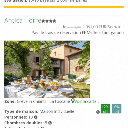
Evaluation:
10/10 basé sur 2 commentaires
Antica Torre
de
2.051,00 EUR/Semaine
2.331,00
Pas de frais de réservation
Meilleur tarif garanti
Zone:
Greve in Chianti - La toscane
Voir la carte
2
12%
6%
Type de maison:
Maison individuelle
off
off
Personnes:
10
Chambres doubles:
5