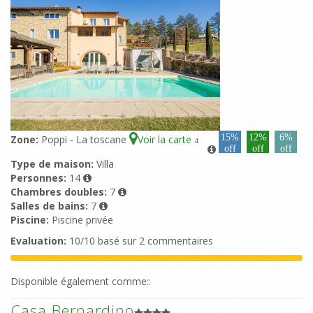
15%
12%
6%
Zone:
Poppi - La toscane
Voir la carte
4
off
off
off
Type de maison:
Villa
Personnes:
14
Chambres doubles:
7
Salles de bains:
7
Piscine:
Piscine privée
Evaluation:
10/10 basé sur 2 commentaires
Disponible également comme::
Casa Bernardino