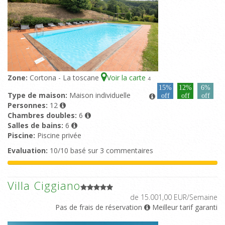
Zone:
Cortona - La toscane
Voir la carte
4
15%
12%
6%
Type de maison:
Maison individuelle
off
off
off
Personnes:
12
Chambres doubles:
6
Salles de bains:
6
Piscine:
Piscine privée
Evaluation:
10/10 basé sur 3 commentaires
Villa Ciggiano
de 15.001,00 EUR/Semaine
Pas de frais de réservation
Meilleur tarif garanti