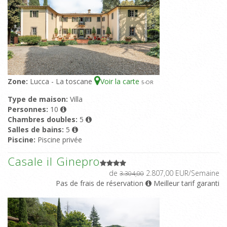
Zone:
Lucca - La toscane
Voir la carte
5
-OR
Type de maison:
Villa
Personnes:
10
Chambres doubles:
5
Salles de bains:
5
Piscine:
Piscine privée
Casale il Ginepro
de
2.807,00 EUR/Semaine
3.304,00
Pas de frais de réservation
Meilleur tarif garanti