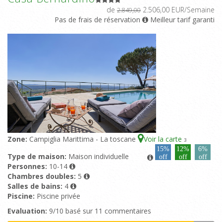
de
2.506,00 EUR/Semaine
2.849,00
Pas de frais de réservation
Meilleur tarif garanti
Zone:
Campiglia Marittima - La toscane
Voir la carte
3
15%
12%
6%
Type de maison:
Maison individuelle
off
off
off
Personnes:
10-14
Chambres doubles:
5
Salles de bains:
4
Piscine:
Piscine privée
Evaluation:
9/10 basé sur 11 commentaires