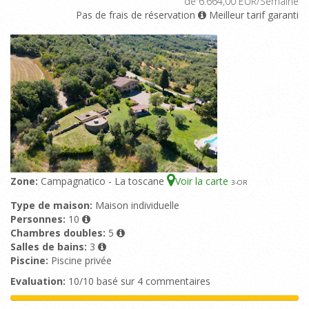
de 6.664,00 EUR/Semaine
Pas de frais de réservation
Meilleur tarif garanti
Zone:
Campagnatico - La toscane
Voir la carte
3
-OR
Type de maison:
Maison individuelle
Personnes:
10
Chambres doubles:
5
Salles de bains:
3
Piscine:
Piscine privée
Evaluation:
10/10 basé sur 4 commentaires