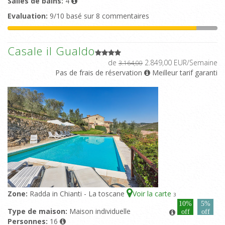
Salles de bains:
4
Evaluation:
9/10 basé sur 8 commentaires
Casale il Gualdo
de
2.849,00 EUR/Semaine
3.164,00
Pas de frais de réservation
Meilleur tarif garanti
Zone:
Radda in Chianti - La toscane
Voir la carte
3
10%
5%
Type de maison:
Maison individuelle
off
off
Personnes:
16