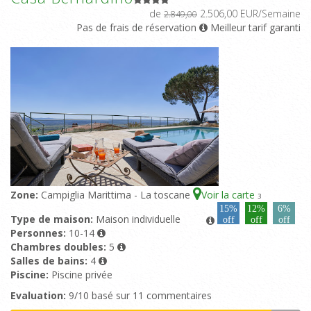
de
2.506,00 EUR/Semaine
2.849,00
Pas de frais de réservation
Meilleur tarif garanti
Zone:
Campiglia Marittima - La toscane
Voir la carte
3
15%
12%
6%
Type de maison:
Maison individuelle
off
off
off
Personnes:
10-14
Chambres doubles:
5
Salles de bains:
4
Piscine:
Piscine privée
Evaluation:
9/10 basé sur 11 commentaires