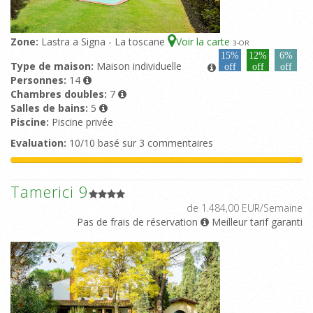
Zone:
Lastra a Signa - La toscane
Voir la carte
3
-OR
15%
12%
6%
Type de maison:
Maison individuelle
off
off
off
Personnes:
14
Chambres doubles:
7
Salles de bains:
5
Piscine:
Piscine privée
Evaluation:
10/10 basé sur 3 commentaires
Tamerici 9
de 1.484,00 EUR/Semaine
Pas de frais de réservation
Meilleur tarif garanti