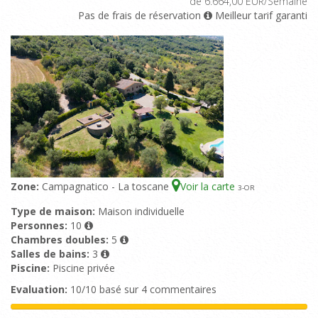
de 6.664,00 EUR/Semaine
Pas de frais de réservation
Meilleur tarif garanti
Zone:
Campagnatico - La toscane
Voir la carte
3
-OR
Type de maison:
Maison individuelle
Personnes:
10
Chambres doubles:
5
Salles de bains:
3
Piscine:
Piscine privée
Evaluation:
10/10 basé sur 4 commentaires