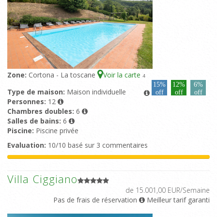
Zone:
Cortona - La toscane
Voir la carte
4
15%
12%
6%
Type de maison:
Maison individuelle
off
off
off
Personnes:
12
Chambres doubles:
6
Salles de bains:
6
Piscine:
Piscine privée
Evaluation:
10/10 basé sur 3 commentaires
Villa Ciggiano
de 15.001,00 EUR/Semaine
Pas de frais de réservation
Meilleur tarif garanti