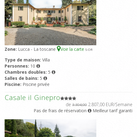
Zone:
Lucca - La toscane
Voir la carte
5
-OR
Type de maison:
Villa
Personnes:
10
Chambres doubles:
5
Salles de bains:
5
Piscine:
Piscine privée
Casale il Ginepro
de
2.807,00 EUR/Semaine
3.304,00
Pas de frais de réservation
Meilleur tarif garanti