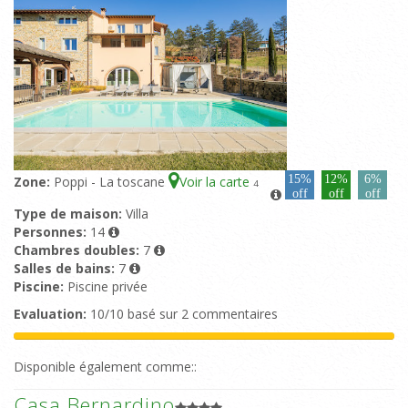
15%
12%
6%
Zone:
Poppi - La toscane
Voir la carte
4
off
off
off
Type de maison:
Villa
Personnes:
14
Chambres doubles:
7
Salles de bains:
7
Piscine:
Piscine privée
Evaluation:
10/10 basé sur 2 commentaires
Disponible également comme::
Casa Bernardino