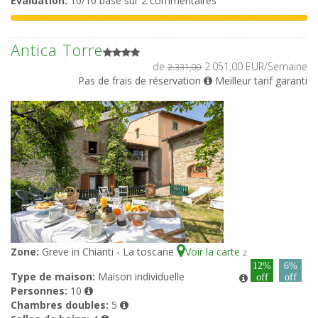
Evaluation:
10/10 basé sur 2 commentaires
Antica Torre
de
2.051,00 EUR/Semaine
2.331,00
Pas de frais de réservation
Meilleur tarif garanti
Zone:
Greve in Chianti - La toscane
Voir la carte
2
12%
6%
Type de maison:
Maison individuelle
off
off
Personnes:
10
Chambres doubles:
5