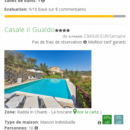
Salles de bains:
4
Evaluation:
9/10 basé sur 8 commentaires
Casale il Gualdo
de
2.849,00 EUR/Semaine
3.164,00
Pas de frais de réservation
Meilleur tarif garanti
Zone:
Radda in Chianti - La toscane
Voir la carte
3
10%
5%
Type de maison:
Maison individuelle
off
off
Personnes:
16