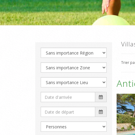
Vill
Trier p
Ant