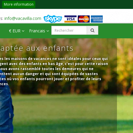
More information
us:
info@vacavilla.com
€ EUR
Francais
aptée aux enfants
s les maisons de vacances ne sont idéales pour ceux qui
ent avec des enfants en bas âge, c’est pour cette raison
nous avons rassemblé toutes les demeures qui ne
entent aucun danger et qui sont équipées de vastes
es où vos enfants pourront jouer et profiter de leurs
nces.