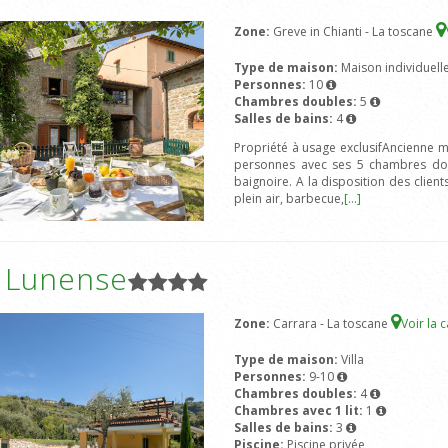
Zone:
Greve in Chianti - La toscane
Type de maison:
Maison individuell
Personnes:
10
Chambres doubles:
5
Salles de bains:
4
Propriété à usage exclusifAncienne m
personnes avec ses 5 chambres doub
baignoire. A la disposition des client
plein air, barbecue,
[...]
a Lunense
Zone:
Carrara - La toscane
Voir la 
Type de maison:
Villa
Personnes:
9-10
Chambres doubles:
4
Chambres avec 1 lit:
1
Salles de bains:
3
Piscine:
Piscine privée