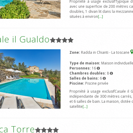
Propriété à usage exclusifTypique
avec une superficie de 200 mètres ca
doubles, 1 divan lit dans la mezzani
situées à environ
[...]
le il Gualdo
Zone:
Radda in Chianti - La toscane
Type de maison:
Maison individuell
Personnes:
16
Chambres doubles:
8
Salles de bains:
6
Piscine:
Piscine privée
Propriété à usage exclusifCasale il
indépendante de 300 mètres carrés, 
et 6 salles de bain. La maison, dotée 
satellite
[...]
ca Torre