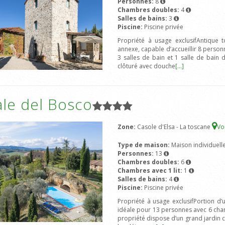
Personnes:
8
Chambres doubles:
4
Salles de bains:
3
Piscine:
Piscine privée
Propriété à usage exclusifAntique
annexe, capable d’accueillir 8 person
3 salles de bain et 1 salle de bain d
clôturé avec douche
[...]
ale del Bosco
Zone:
Casole d'Elsa - La toscane
Vo
Type de maison:
Maison individuell
Personnes:
13
Chambres doubles:
6
Chambres avec 1 lit:
1
Salles de bains:
4
Piscine:
Piscine privée
Propriété à usage exclusifPortion d
idéale pour 13 personnes avec 6 cham
propriété dispose d’un grand jardin c