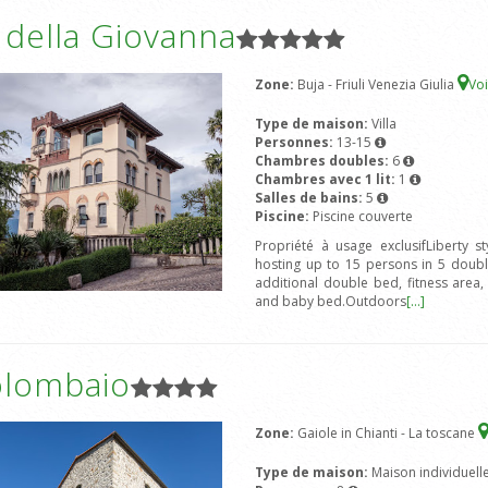
a della Giovanna
Zone:
Buja - Friuli Venezia Giulia
Voi
Type de maison:
Villa
Personnes:
13-15
Chambres doubles:
6
Chambres avec 1 lit:
1
Salles de bains:
5
Piscine:
Piscine couverte
Propriété à usage exclusifLiberty s
hosting up to 15 persons in 5 doub
additional double bed, fitness area
and baby bed.Outdoors
[...]
olombaio
Zone:
Gaiole in Chianti - La toscane
Type de maison:
Maison individuell