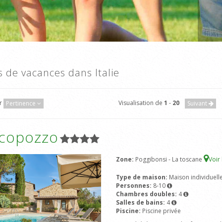
as de vacances dans Italie
ar
Visualisation de
1
-
20
Pertinence
Suivant
icopozzo
Zone:
Poggibonsi - La toscane
Voir
Type de maison:
Maison individuell
Personnes:
8-10
Chambres doubles:
4
Salles de bains:
4
Piscine:
Piscine privée