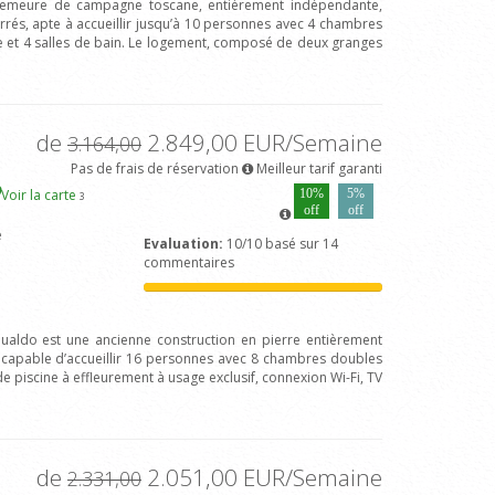
 demeure de campagne toscane, entièrement indépendante,
rrés, apte à accueillir jusqu’à 10 personnes avec 4 chambres
ne et 4 salles de bain. Le logement, composé de deux granges
de
2.849,00 EUR/Semaine
3.164,00
Pas de frais de réservation
Meilleur tarif garanti
Voir la carte
10%
5%
3
off
off
e
Evaluation:
10/10 basé sur 14
commentaires
 Gualdo est une ancienne construction en pierre entièrement
capable d’accueillir 16 personnes avec 8 chambres doubles
de piscine à effleurement à usage exclusif, connexion Wi-Fi, TV
de
2.051,00 EUR/Semaine
2.331,00