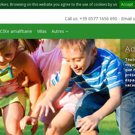
okies. Browsing on this website you agree to the use of cookies by us
Accept
Call us: +39 0577 1656 690 - Email 
Côte amalfitaine
Villas
Autres
Ad
Toute
voyag
que 
prés
espac
vaca