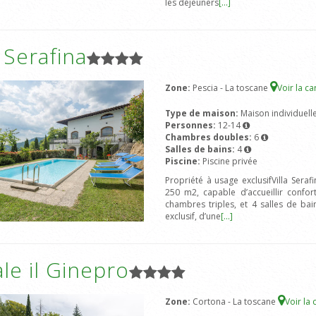
les déjeuners
[...]
a Serafina
Zone:
Pescia - La toscane
Voir la ca
Type de maison:
Maison individuell
Personnes:
12-14
Chambres doubles:
6
Salles de bains:
4
Piscine:
Piscine privée
Propriété à usage exclusifVilla Sera
250 m2, capable d’accueillir conf
chambres triples, et 4 salles de bai
exclusif, d’une
[...]
le il Ginepro
Zone:
Cortona - La toscane
Voir la 