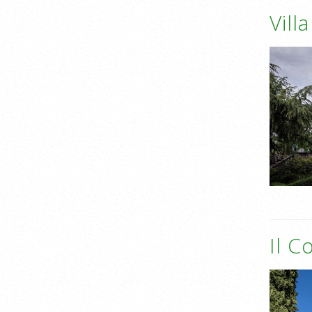
Vill
Il C