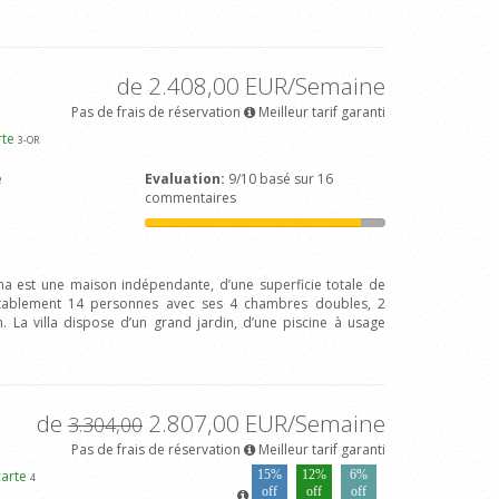
de 2.408,00 EUR/Semaine
Pas de frais de réservation
Meilleur tarif garanti
rte
3
-OR
e
Evaluation:
9/10 basé sur 16
commentaires
fina est une maison indépendante, d’une superficie totale de
ortablement 14 personnes avec ses 4 chambres doubles, 2
n. La villa dispose d’un grand jardin, d’une piscine à usage
de
2.807,00 EUR/Semaine
3.304,00
Pas de frais de réservation
Meilleur tarif garanti
carte
15%
12%
6%
4
off
off
off