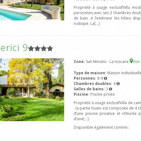
Propriété à usage exclusifVilla mod
personnes avec ses 3 chambres doubles
de bain. A l’extérieur les hôtes dis
rustique. La
[...]
rici 9
Zone:
San Miniato - La toscane
Voir
Type de maison:
Maison individuell
Personnes:
8-9
Chambres doubles:
4
Salles de bains:
3
Piscine:
Piscine privée
Propriété à usage exclusifVilla de ca
; la partie louée est composée de 4 ch
d’une piscine privative et clôturée 
d’une
[...]
Disponible également comme::