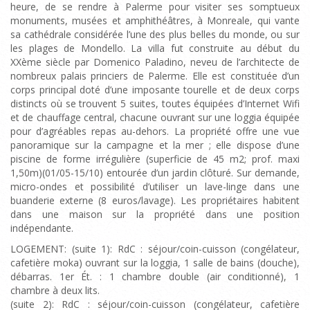
heure, de se rendre à Palerme pour visiter ses somptueux
monuments, musées et amphithéâtres, à Monreale, qui vante
sa cathédrale considérée l’une des plus belles du monde, ou sur
les plages de Mondello. La villa fut construite au début du
XXème siècle par Domenico Paladino, neveu de l’architecte de
nombreux palais princiers de Palerme. Elle est constituée d’un
corps principal doté d’une imposante tourelle et de deux corps
distincts où se trouvent 5 suites, toutes équipées d’Internet Wifi
et de chauffage central, chacune ouvrant sur une loggia équipée
pour d’agréables repas au-dehors. La propriété offre une vue
panoramique sur la campagne et la mer ; elle dispose d’une
piscine de forme irrégulière (superficie de 45 m2; prof. maxi
1,50m)(01/05-15/10) entourée d’un jardin clôturé. Sur demande,
micro-ondes et possibilité d’utiliser un lave-linge dans une
buanderie externe (8 euros/lavage). Les propriétaires habitent
dans une maison sur la propriété dans une position
indépendante.
LOGEMENT: (suite 1): RdC : séjour/coin-cuisson (congélateur,
cafetière moka) ouvrant sur la loggia, 1 salle de bains (douche),
débarras. 1er Ét. : 1 chambre double (air conditionné), 1
chambre à deux lits.
(suite 2): RdC : séjour/coin-cuisson (congélateur, cafetière