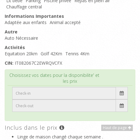
Lit bébé
Parking
Piscine privée
Repas en plein air
Chauffage central
Informations Importantes
Adaptée aux enfants
Animal accepté
Autre
Auto Nécessaire
Activités
Equitation 20km
Golf 42Km
Tennis 4Km
CIN:
IT082067C2EWRQVCFX
Haut de page
Choisissez vos dates pour la disponibilite' et
les prix
Inclus dans le prix
Haut de page
Linge de maison changé chaque semaine .