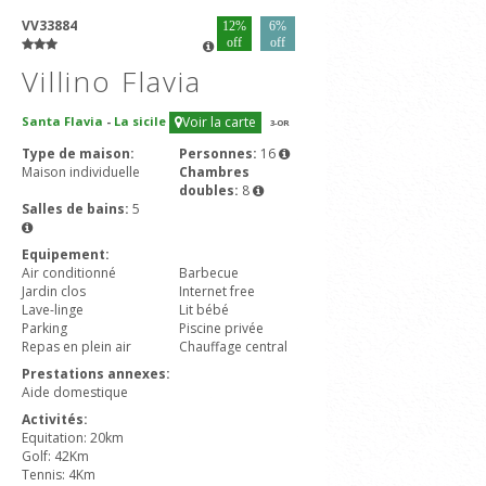
VV33884
12%
6%
off
off
Villino Flavia
Santa Flavia
-
La sicile
Voir la carte
3
-OR
Type de maison:
Personnes:
16
Maison individuelle
Chambres
doubles:
8
Salles de bains:
5
Equipement:
Air conditionné
Barbecue
Jardin clos
Internet free
Lave-linge
Lit bébé
Parking
Piscine privée
Repas en plein air
Chauffage central
Prestations annexes:
Aide domestique
Activités:
Equitation: 20km
Golf: 42Km
Tennis: 4Km