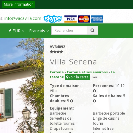
More information
us:
info@vacavilla.com
€ EUR
Francais
VV34092
Villa Serena
Cortona
-
Cortona et ses environs
-
La
toscane
Voir la carte
3
-OR
Type de maison:
Personnes:
10-12
Villa
Chambres
Salles de bains:
5
doubles:
5
Equipement:
Barbecue
Barbecue portable
Serviettes de
Linge de cuisine
toilette fournis
fourni
Draps fournis
Internet free