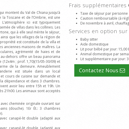
Frais supplémentaires
 qui montent du Val de Chiana jusqu’à
Taxe de séjour par personne 
 de la Toscane et de l’Ombrie, est une
Caution remboursable (à régle
. L’atmosphère ici est typiquement
De novembre à avril, chauffage
emée de villas dans les collines. Les
Services en option s
tone, qui à elle seul mérite le séjour,
 ainsi que les villages de la région de
Baby sitter
opriété est constituée de la villa et
Aide domestique
des anciennes maisons de maîtres. La
Lit pour bébé par jour
: 15,00
culaires, agrémenté de haies et de
Animal domestique par sema
as au-dehors offre un beau panorama
Lit supplémentaire par jour
: 
ne (12x4m ; prof. 1,70)(15/05-30/09) et
charme de la demeure. Ameublement
Contactez Nous
anderie est située dans un local
g et cours de cuisine sur demande et
ns la dépendance et dans 3 chambres.
vent avoir lieu entre 15h et 19h. Un
ès 21h00. Les animaux sont acceptés
 avec cheminée originale ouvrant sur
ains (douche). 1Er Ét.: 3 chambres
).
avec canapé-lit double (adapté aux
avec canapé-lit double (adapté aux