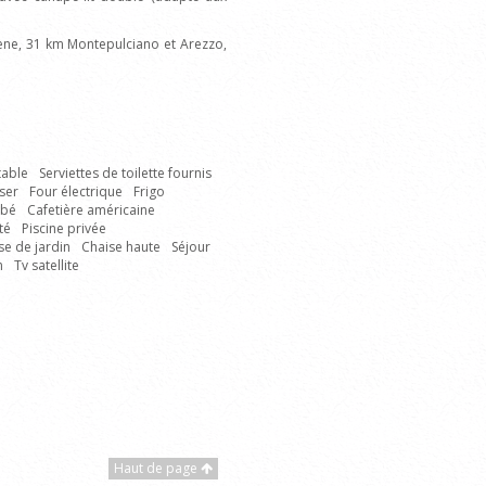
ne, 31 km Montepulciano et Arezzo,
table
Serviettes de toilette fournis
ser
Four électrique
Frigo
ébé
Cafetière américaine
té
Piscine privée
se de jardin
Chaise haute
Séjour
n
Tv satellite
Haut de page