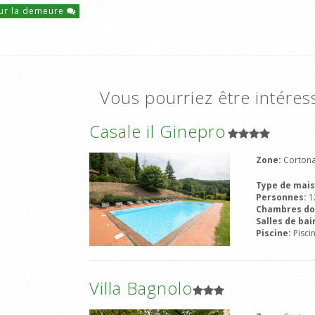
ur la demeure
Vous pourriez être intéres
Casale il Ginepro
Zone:
Cortona
Type de mai
Personnes:
1
Chambres do
Salles de bai
Piscine:
Pisci
Villa Bagnolo