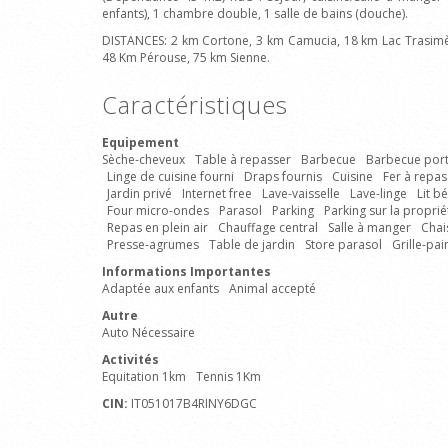
enfants), 1 chambre double, 1 salle de bains (douche).
DISTANCES: 2 km Cortone, 3 km Camucia, 18 km Lac Trasimè
48 Km Pérouse, 75 km Sienne.
Caractéristiques
Equipement
Sèche-cheveux
Table à repasser
Barbecue
Barbecue por
Linge de cuisine fourni
Draps fournis
Cuisine
Fer à repas
Jardin privé
Internet free
Lave-vaisselle
Lave-linge
Lit b
Four micro-ondes
Parasol
Parking
Parking sur la proprié
Repas en plein air
Chauffage central
Salle à manger
Chai
Presse-agrumes
Table de jardin
Store parasol
Grille-pai
Informations Importantes
Adaptée aux enfants
Animal accepté
Autre
Auto Nécessaire
Activités
Equitation 1km
Tennis 1Km
CIN:
IT051017B4RINY6DGC