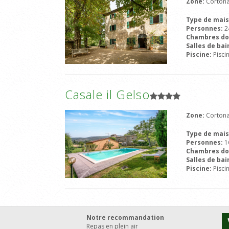
Zone:
Cortona
Type de mai
Personnes:
2
Chambres do
Salles de bai
Piscine:
Pisci
Casale il Gelso
Zone:
Cortona
Type de mai
Personnes:
1
Chambres do
Salles de bai
Piscine:
Pisci
Notre recommandation
Repas en plein air