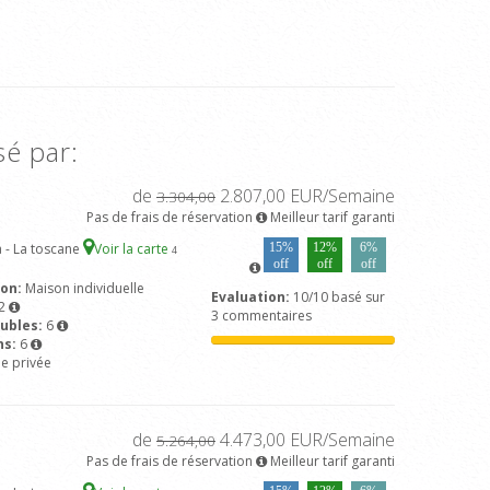
sé par:
de
2.807,00 EUR/Semaine
3.304,00
Pas de frais de réservation
Meilleur tarif garanti
 - La toscane
Voir la carte
15%
12%
6%
4
off
off
off
son:
Maison individuelle
Evaluation:
10/10 basé sur
2
3 commentaires
ubles:
6
ns:
6
ne privée
de
4.473,00 EUR/Semaine
5.264,00
Pas de frais de réservation
Meilleur tarif garanti