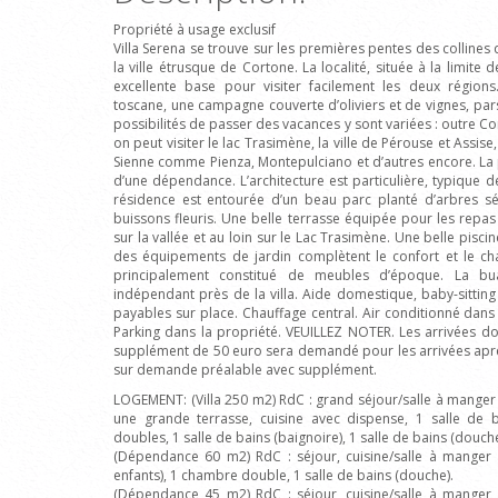
Propriété à usage exclusif
Villa Serena se trouve sur les premières pentes des collines
la ville étrusque de Cortone. La localité, située à la limite
excellente base pour visiter facilement les deux régions
toscane, une campagne couverte d’oliviers et de vignes, pars
possibilités de passer des vacances y sont variées : outre Cor
on peut visiter le lac Trasimène, la ville de Pérouse et Assise,
Sienne comme Pienza, Montepulciano et d’autres encore. La pr
d’une dépendance. L’architecture est particulière, typique 
résidence est entourée d’un beau parc planté d’arbres sé
buissons fleuris. Une belle terrasse équipée pour les rep
sur la vallée et au loin sur le Lac Trasimène. Une belle pisci
des équipements de jardin complètent le confort et le 
principalement constitué de meubles d’époque. La bu
indépendant près de la villa. Aide domestique, baby-sittin
payables sur place. Chauffage central. Air conditionné da
Parking dans la propriété. VEUILLEZ NOTER. Les arrivées doi
supplément de 50 euro sera demandé pour les arrivées apr
sur demande préalable avec supplément.
LOGEMENT: (Villa 250 m2) RdC : grand séjour/salle à manger
une grande terrasse, cuisine avec dispense, 1 salle de b
doubles, 1 salle de bains (baignoire), 1 salle de bains (douche
(Dépendance 60 m2) RdC : séjour, cuisine/salle à manger 
enfants), 1 chambre double, 1 salle de bains (douche).
(Dépendance 45 m2) RdC : séjour, cuisine/salle à manger 