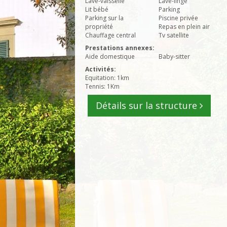
Lave-vaisselle
Lave-linge
Lit bébé
Parking
Parking sur la
Piscine privée
propriété
Repas en plein air
Chauffage central
Tv satellite
Prestations annexes:
Aide domestique
Baby-sitter
Activités:
Equitation: 1km
Tennis: 1Km
Détails sur la structure