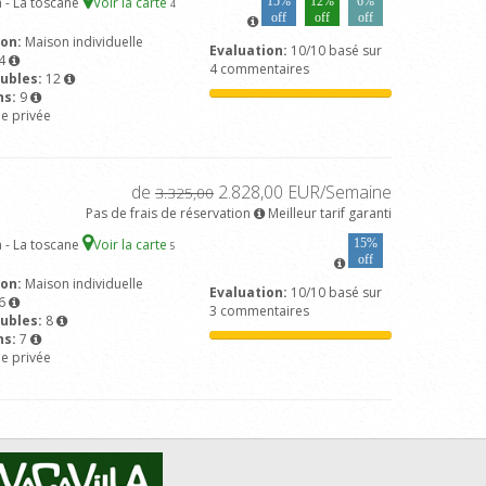
 - La toscane
Voir la carte
15%
12%
6%
4
off
off
off
son:
Maison individuelle
Evaluation:
10/10 basé sur
4
4 commentaires
ubles:
12
ns:
9
ne privée
de
2.828,00 EUR/Semaine
3.325,00
Pas de frais de réservation
Meilleur tarif garanti
 - La toscane
Voir la carte
15%
5
off
son:
Maison individuelle
Evaluation:
10/10 basé sur
6
3 commentaires
ubles:
8
ns:
7
ne privée