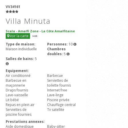
VV34161
Villa Minuta
Scala
-
Amalfi Zone
-
La Côte Amalfitaine
Voir la carte
3
-OR
Type de maison:
Personnes:
10
Maison individuelle
Chambres
doubles:
5
Salles de bains:
5
Equipement:
Air conditionné
Barbecue
Barbecue en
Serviettes de
maçonnerie
toilette fournis
Draps fournis
Internet free
Lave-vaisselle
Lave-linge
Lit bébé
Piscine privée
Repas en plein air
Chauffage central
Serviettes de
Tv satellite
piscine fournies
Prestations annexes:
Aide domestique
Baby-sitter