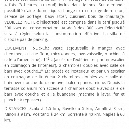
4 fois (8 heures au total) inclus dans le prix. Sur demande
possibilité d’aide domestique, change extra du linge de maison,
service de portage, baby sitter, cuisinier, bois de chauffage.
VEUILLEZ NOTER: l’électricité est comprise dans le tarif jusqu’à
300 kwh de consommation. Au-delà des 300 kwh l’électricité
sera à régler selon la consommation effective. La villa ne
dispose pas de parking.
LOGEMENT: R-De-Ch.: vaste séjour/salle à manger avec
cheminée, cuisine (four, micro-ondes, lave-vaisselle, machine à
café à l’américaine), 1°Ét.: (accès de l’extérieur et par un escalier
en colimaçon de l’intérieur), 2 chambres doubles avec salle de
bain avec douche.2° Ét.: (accès de l’extérieur et par un escalier
en colimaçon de l’intérieur 2 chambres doubles avec salle de
bain avec douche dont une avec balcon panoramique. Depuis la
terrasse solarium l’on accède à 1 chambre double avec salle de
bain avec douche et à la buanderie (machine à laver, fer et
planche à repasser).
DISTANCES: Scala à 1,5 km, Ravello à 5 km, Amalfi à 8 km,
Minori à 9 km, Positano à 24 km, Sorrente à 40 km, Naples à 60
km.