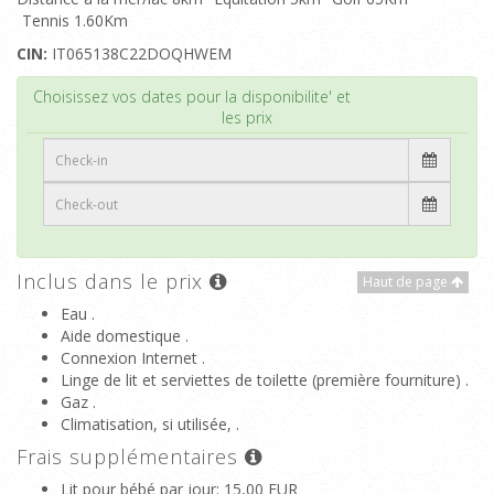
Tennis 1.60Km
CIN:
IT065138C22DOQHWEM
Haut de page
Choisissez vos dates pour la disponibilite' et
les prix
Inclus dans le prix
Haut de page
Eau .
Aide domestique .
Connexion Internet .
Linge de lit et serviettes de toilette (première fourniture) .
Gaz .
Climatisation, si utilisée, .
Frais supplémentaires
Lit pour bébé par jour
: 15,00 EUR