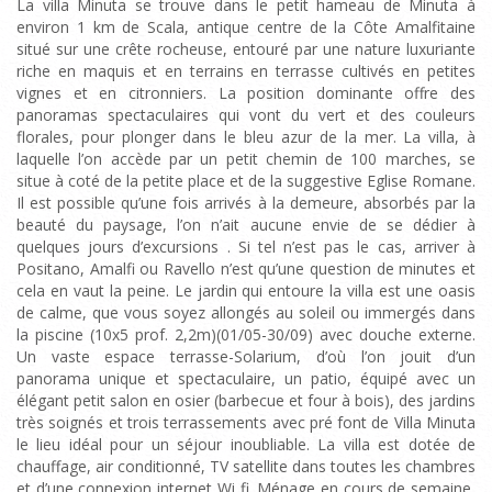
La villa Minuta se trouve dans le petit hameau de Minuta à
environ 1 km de Scala, antique centre de la Côte Amalfitaine
situé sur une crête rocheuse, entouré par une nature luxuriante
riche en maquis et en terrains en terrasse cultivés en petites
vignes et en citronniers. La position dominante offre des
panoramas spectaculaires qui vont du vert et des couleurs
florales, pour plonger dans le bleu azur de la mer. La villa, à
laquelle l’on accède par un petit chemin de 100 marches, se
situe à coté de la petite place et de la suggestive Eglise Romane.
Il est possible qu’une fois arrivés à la demeure, absorbés par la
beauté du paysage, l’on n’ait aucune envie de se dédier à
quelques jours d’excursions . Si tel n’est pas le cas, arriver à
Positano, Amalfi ou Ravello n’est qu’une question de minutes et
cela en vaut la peine. Le jardin qui entoure la villa est une oasis
de calme, que vous soyez allongés au soleil ou immergés dans
la piscine (10x5 prof. 2,2m)(01/05-30/09) avec douche externe.
Un vaste espace terrasse-Solarium, d’où l’on jouit d’un
panorama unique et spectaculaire, un patio, équipé avec un
élégant petit salon en osier (barbecue et four à bois), des jardins
très soignés et trois terrassements avec pré font de Villa Minuta
le lieu idéal pour un séjour inoubliable. La villa est dotée de
chauffage, air conditionné, TV satellite dans toutes les chambres
et d’une connexion internet Wi fi. Ménage en cours de semaine,