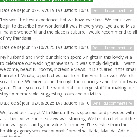
Date de séjour: 08/07/2019 Evaluation: 10/10
Détail du commentaire
This was the best experience that we have ever had. We can't even
begin to describe how wonderful it was in every way. Lydia and Miss
Pina are wonderful and the place is suburb. I would recommend to all
of my friends!!!!!!
Date de séjour: 19/10/2025 Evaluation: 10/10
Détail du commentaire
My husband and I with our children spent 6 nights in this lovely villa
to celebrate our wedding anniversary. It was simply delightful - warm
welcome, beautiful rooms, incredible views. In is situated in the small
hamlet of Minuta, a perfect escape from the Amalfi crowds. We felt
so at home. We hired a chef through the concierge and the food was
great. Thank you to all the wonderful concierge staff for making our
stay so memorable, suggesting tours and activities.
Date de séjour: 02/08/2025 Evaluation: 10/10
Détail du commentaire
We loved our stay at Villa Minuta. It was spacious and provided with
a kitchen. View front sea view was stunning. We hired a chef and the
food was great and good value for money. The service from the
booking agency was exceptional: Samantha, Ilaria, Matilda, Adele
and Andrea.