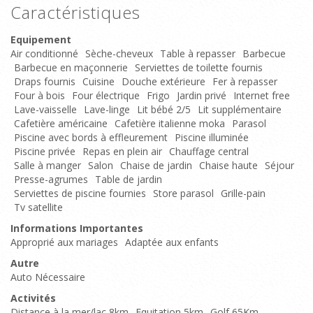
Caractéristiques
Equipement
Air conditionné
Sèche-cheveux
Table à repasser
Barbecue
Barbecue en maçonnerie
Serviettes de toilette fournis
Draps fournis
Cuisine
Douche extérieure
Fer à repasser
Four à bois
Four électrique
Frigo
Jardin privé
Internet free
Lave-vaisselle
Lave-linge
Lit bébé 2/5
Lit supplémentaire
Cafetière américaine
Cafetière italienne moka
Parasol
Piscine avec bords à effleurement
Piscine illuminée
Piscine privée
Repas en plein air
Chauffage central
Salle à manger
Salon
Chaise de jardin
Chaise haute
Séjour
Presse-agrumes
Table de jardin
Serviettes de piscine fournies
Store parasol
Grille-pain
Tv satellite
Informations Importantes
Approprié aux mariages
Adaptée aux enfants
Autre
Auto Nécessaire
Activités
Distance à la mer/lac 8km
Equitation 5km
Golf 65Km