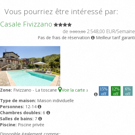
Vous pourriez être intéressé par:
Casale Fivizzano
de
2.548,00 EUR/Semaine
3.003,00
Pas de frais de réservation
Meilleur tarif garanti
15%
12%
6%
Zone:
Fivizzano - La toscane
Voir la carte
3
off
off
off
Type de maison:
Maison individuelle
Personnes:
12-14
Chambres doubles:
6
Salles de bains:
7
Piscine:
Piscine privée
Disponible également comme::