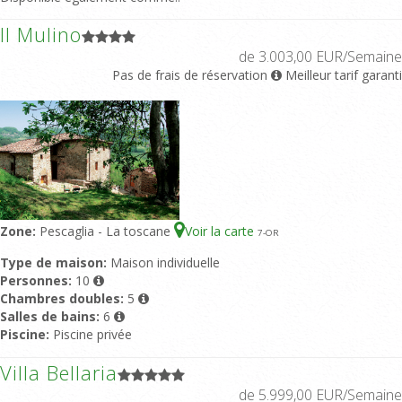
Il Mulino
de 3.003,00 EUR/Semaine
Pas de frais de réservation
Meilleur tarif garanti
Zone:
Pescaglia - La toscane
Voir la carte
7
-OR
Type de maison:
Maison individuelle
Personnes:
10
Chambres doubles:
5
Salles de bains:
6
Piscine:
Piscine privée
Villa Bellaria
de 5.999,00 EUR/Semaine