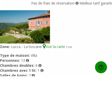
Pas de frais de réservation
Meilleur tarif garanti
Zone:
Lucca - La toscane
Voir la carte
7
-OR
Type de maison:
Villa
Personnes:
13
Chambres doubles:
6
Chambres avec 1 lit:
1
Salles de bains:
7
Piscine:
Piscine privée
Disponible également comme::
Home
Contactez Nous