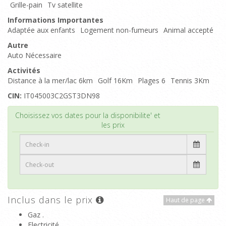
Grille-pain
Tv satellite
Informations Importantes
Adaptée aux enfants
Logement non-fumeurs
Animal accepté
Autre
Auto Nécessaire
Activités
Distance à la mer/lac 6km
Golf 16Km
Plages 6
Tennis 3Km
CIN:
IT045003C2GST3DN98
Haut de page
Choisissez vos dates pour la disponibilite' et
les prix
Inclus dans le prix
Haut de page
Gaz .
Electricité .