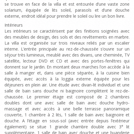
se trouve en face de la villa et est entourée d’une vaste zone
solarium, équipée de lits soleil, parasols et d’une douche
externe, endroit idéal pour prendre le soleil ou lire un bon livre.
Intérieurs
Les intérieurs se caractérisent par des finitions soignées avec
des meubles de design, des sols et des revêtements en marbre.
La villa est organisée sur trois niveaux reliés par un escalier
interne. L’entrée principale au rez-de-chaussée s’ouvre sur un
séjour très lumineux, meublé avec des divans, une cheminée, TV
satellite, lecteur DVD et CD et avec des portes-fenêtres qui
donnent sur le jardin. En montant deux marches l’on accède à la
salle à manger et, dans une pièce séparée, à la cuisine bien
équipée, avec accès à la loggia externe équipée pour les
déjeuners en plein air. Une étude avec divan-lit individuel et une
salle de bain sans douche ni baignoire complètent le rez-de-
chaussée. Le premier étage est composé de 2 chambres
doubles dont une avec salle de bain avec douche hydro-
massage et avec accès à une belle terrasse panoramique
couverte, 1 chambre à 2 lits, 1 salle de bain avec baignoire et
douche. A l’étage en sous-sol (avec entrée depuis l’extérieur
également) se situe 1 grande chambre double avec 3° lit
supplémentaire, 1 salle de bain avec douche et une buanderie