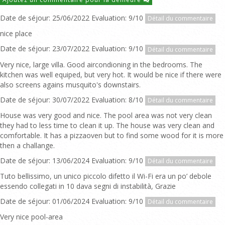
Date de séjour: 25/06/2022 Evaluation: 9/10
Détail du commentaire
nice place
Date de séjour: 23/07/2022 Evaluation: 9/10
Détail du commentaire
Very nice, large villa. Good aircondioning in the bedrooms. The
kitchen was well equiped, but very hot. It would be nice if there were
also screens agains musquito's downstairs.
Date de séjour: 30/07/2022 Evaluation: 8/10
Détail du commentaire
House was very good and nice. The pool area was not very clean
they had to less time to clean it up. The house was very clean and
comfortable. It has a pizzaoven but to find some wood for it is more
then a challange.
Date de séjour: 13/06/2024 Evaluation: 9/10
Détail du commentaire
Tuto bellissimo, un unico piccolo difetto il Wi-Fi era un po’ debole
essendo collegati in 10 dava segni di instabilità, Grazie
Date de séjour: 01/06/2024 Evaluation: 9/10
Détail du commentaire
Very nice pool-area