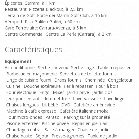
Épiceries: Carrara, à 1 km
Restaurant: Pizzeria Blackout, à 2,5 km
Terrain de Golf: Forte dei Marmi Golf Club, à 16 km
Aéroport: Pisa Galileo Galilei, à 60 km
Gare Ferroviaire: Carrara-Avenza, à 5 km
Centre Commercial: Centre La Perla (Carrara), à 2 km
Caractéristiques
Equipement
Air conditionné
Sèche-cheveux
Sèche-linge
Table à repasser
Barbecue en maçonnerie
Serviettes de toilette fournis
Linge de cuisine fourni
Draps fournis
Cheminée
Congélateur
Cuisine
Douche extérieure
Fer à repasser
Four à bois
Four électrique
Frigo
Mixer
Jardin privé
Jardin clos
Jeux pour enfants
Internet free
Lave-vaisselle
Lave-linge
Chaises longues
Lit bébé
DVD
Cafetière américaine
Machine à café expresso
Cafetière italienne moka
Four micro-ondes
Parasol
Parking sur la propriété
Piscine enterrée
Piscine privée
Repas en plein air
Chauffage central
Salle à manger
Chaise de jardin
Chaise haute
Séjour
Presse-agrumes
Table de jardin