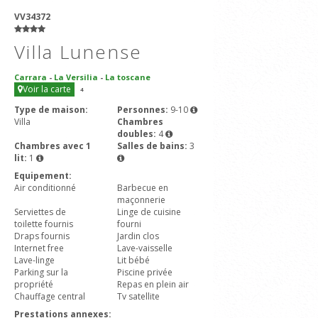
VV34372
Villa Lunense
Carrara
-
La Versilia
-
La toscane
Voir la carte
4
Type de maison:
Personnes:
9-10
Villa
Chambres
doubles:
4
Chambres avec 1
Salles de bains:
3
lit:
1
Equipement:
Air conditionné
Barbecue en
maçonnerie
Serviettes de
Linge de cuisine
toilette fournis
fourni
Draps fournis
Jardin clos
Internet free
Lave-vaisselle
Lave-linge
Lit bébé
Parking sur la
Piscine privée
propriété
Repas en plein air
Chauffage central
Tv satellite
Prestations annexes: