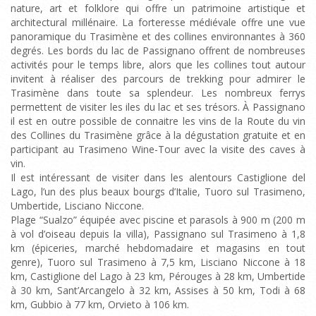
nature, art et folklore qui offre un patrimoine artistique et
architectural millénaire. La forteresse médiévale offre une vue
panoramique du Trasimène et des collines environnantes à 360
degrés. Les bords du lac de Passignano offrent de nombreuses
activités pour le temps libre, alors que les collines tout autour
invitent à réaliser des parcours de trekking pour admirer le
Trasimène dans toute sa splendeur. Les nombreux ferrys
permettent de visiter les iles du lac et ses trésors. À Passignano
il est en outre possible de connaitre les vins de la Route du vin
des Collines du Trasimène grâce à la dégustation gratuite et en
participant au Trasimeno Wine-Tour avec la visite des caves à
vin.
Il est intéressant de visiter dans les alentours Castiglione del
Lago, l’un des plus beaux bourgs d’Italie, Tuoro sul Trasimeno,
Umbertide, Lisciano Niccone.
Plage “Sualzo” équipée avec piscine et parasols à 900 m (200 m
à vol d’oiseau depuis la villa), Passignano sul Trasimeno à 1,8
km (épiceries, marché hebdomadaire et magasins en tout
genre), Tuoro sul Trasimeno à 7,5 km, Lisciano Niccone à 18
km, Castiglione del Lago à 23 km, Pérouges à 28 km, Umbertide
à 30 km, Sant’Arcangelo à 32 km, Assises à 50 km, Todi à 68
km, Gubbio à 77 km, Orvieto à 106 km.