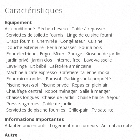
Caractéristiques
Equipement
Air conditionné
Sèche-cheveux
Table à repasser
Serviettes de toilette fournis
Linge de cuisine fourni
Draps fournis
Cheminée
Congélateur
Cuisine
Douche extérieure
Fer à repasser
Four à bois
Four électrique
Frigo
Mixer
Garage
Kiosque de jardin
Jardin privé
Jardin clos
Internet free
Lave-vaisselle
Lave-linge
Lit bébé
Cafetière américaine
Machine à café expresso
Cafetière italienne moka
Four micro-ondes
Parasol
Parking sur la propriété
Piscine hors-sol
Piscine privée
Repas en plein air
Chauffage central
Robot ménager
Salle à manger
Chaises longues
Chaise de jardin
Chaise haute
Séjour
Presse-agrumes
Table de jardin
Serviettes de piscine fournies
Grille-pain
Tv satellite
Informations Importantes
Adaptée aux enfants
Logement non-fumeurs
Animal accepté
Autre