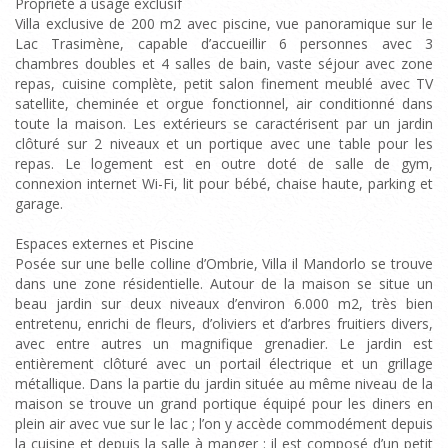
Propriété à usage exclusif
Villa exclusive de 200 m2 avec piscine, vue panoramique sur le
Lac Trasimène, capable d’accueillir 6 personnes avec 3
chambres doubles et 4 salles de bain, vaste séjour avec zone
repas, cuisine complète, petit salon finement meublé avec TV
satellite, cheminée et orgue fonctionnel, air conditionné dans
toute la maison. Les extérieurs se caractérisent par un jardin
clôturé sur 2 niveaux et un portique avec une table pour les
repas. Le logement est en outre doté de salle de gym,
connexion internet Wi-Fi, lit pour bébé, chaise haute, parking et
garage.
Espaces externes et Piscine
Posée sur une belle colline d’Ombrie, Villa il Mandorlo se trouve
dans une zone résidentielle. Autour de la maison se situe un
beau jardin sur deux niveaux d’environ 6.000 m2, très bien
entretenu, enrichi de fleurs, d’oliviers et d’arbres fruitiers divers,
avec entre autres un magnifique grenadier. Le jardin est
entièrement clôturé avec un portail électrique et un grillage
métallique. Dans la partie du jardin située au même niveau de la
maison se trouve un grand portique équipé pour les diners en
plein air avec vue sur le lac ; l’on y accède commodément depuis
la cuisine et depuis la salle à manger : il est composé d’un petit