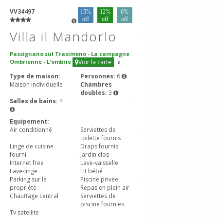
VV34497
15%
12%
6%
off
off
off
Villa il Mandorlo
Passignano sul Trasimeno
-
La campagne
Ombrienne
-
L'ombrie
Voir la carte
3
Type de maison:
Personnes:
6
Maison individuelle
Chambres
doubles:
3
Salles de bains:
4
Equipement:
Air conditionné
Serviettes de
toilette fournis
Linge de cuisine
Draps fournis
fourni
Jardin clos
Internet free
Lave-vaisselle
Lave-linge
Lit bébé
Parking sur la
Piscine privée
propriété
Repas en plein air
Chauffage central
Serviettes de
piscine fournies
Tv satellite