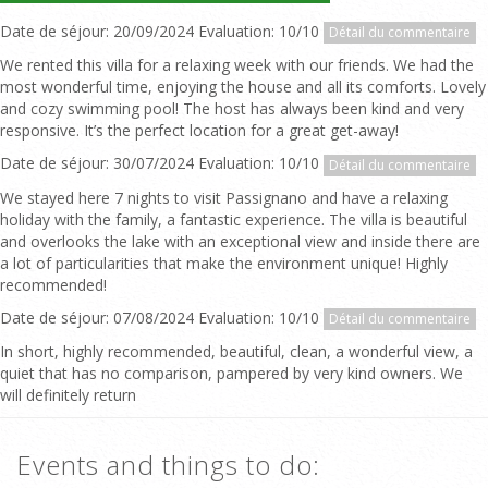
Date de séjour: 20/09/2024 Evaluation: 10/10
Détail du commentaire
We rented this villa for a relaxing week with our friends. We had the
most wonderful time, enjoying the house and all its comforts. Lovely
and cozy swimming pool! The host has always been kind and very
responsive. It’s the perfect location for a great get-away!
Date de séjour: 30/07/2024 Evaluation: 10/10
Détail du commentaire
We stayed here 7 nights to visit Passignano and have a relaxing
holiday with the family, a fantastic experience. The villa is beautiful
and overlooks the lake with an exceptional view and inside there are
a lot of particularities that make the environment unique! Highly
recommended!
Date de séjour: 07/08/2024 Evaluation: 10/10
Détail du commentaire
In short, highly recommended, beautiful, clean, a wonderful view, a
quiet that has no comparison, pampered by very kind owners. We
will definitely return
Events and things to do: