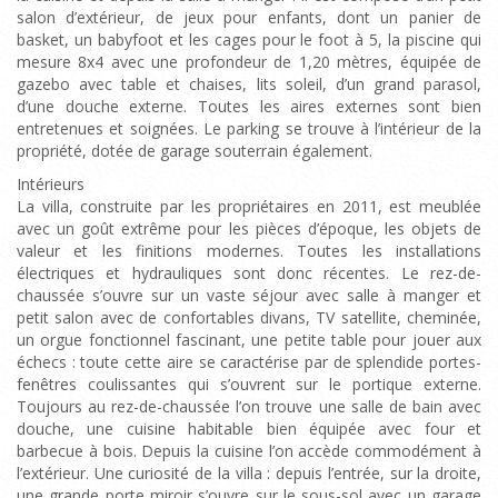
salon d’extérieur, de jeux pour enfants, dont un panier de
basket, un babyfoot et les cages pour le foot à 5, la piscine qui
mesure 8x4 avec une profondeur de 1,20 mètres, équipée de
gazebo avec table et chaises, lits soleil, d’un grand parasol,
d’une douche externe. Toutes les aires externes sont bien
entretenues et soignées. Le parking se trouve à l’intérieur de la
propriété, dotée de garage souterrain également.
Intérieurs
La villa, construite par les propriétaires en 2011, est meublée
avec un goût extrême pour les pièces d’époque, les objets de
valeur et les finitions modernes. Toutes les installations
électriques et hydrauliques sont donc récentes. Le rez-de-
chaussée s’ouvre sur un vaste séjour avec salle à manger et
petit salon avec de confortables divans, TV satellite, cheminée,
un orgue fonctionnel fascinant, une petite table pour jouer aux
échecs : toute cette aire se caractérise par de splendide portes-
fenêtres coulissantes qui s’ouvrent sur le portique externe.
Toujours au rez-de-chaussée l’on trouve une salle de bain avec
douche, une cuisine habitable bien équipée avec four et
barbecue à bois. Depuis la cuisine l’on accède commodément à
l’extérieur. Une curiosité de la villa : depuis l’entrée, sur la droite,
une grande porte miroir s’ouvre sur le sous-sol avec un garage