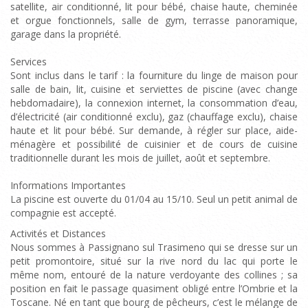
satellite, air conditionné, lit pour bébé, chaise haute, cheminée
et orgue fonctionnels, salle de gym, terrasse panoramique,
garage dans la propriété.
Services
Sont inclus dans le tarif : la fourniture du linge de maison pour
salle de bain, lit, cuisine et serviettes de piscine (avec change
hebdomadaire), la connexion internet, la consommation d’eau,
d’électricité (air conditionné exclu), gaz (chauffage exclu), chaise
haute et lit pour bébé. Sur demande, à régler sur place, aide-
ménagère et possibilité de cuisinier et de cours de cuisine
traditionnelle durant les mois de juillet, août et septembre.
Informations Importantes
La piscine est ouverte du 01/04 au 15/10. Seul un petit animal de
compagnie est accepté.
Activités et Distances
Nous sommes à Passignano sul Trasimeno qui se dresse sur un
petit promontoire, situé sur la rive nord du lac qui porte le
même nom, entouré de la nature verdoyante des collines ; sa
position en fait le passage quasiment obligé entre l’Ombrie et la
Toscane. Né en tant que bourg de pêcheurs, c’est le mélange de