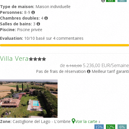
Type de maison:
Maison individuelle
Personnes:
8-9
Chambres doubles:
4
Salles de bains:
3
Piscine:
Piscine privée
Evaluation:
10/10 basé sur 4 commentaires
Villa Vera
de
5.236,00 EUR/Semaine
6.160,00
Pas de frais de réservation
Meilleur tarif garanti
Zone:
Castiglione del Lago - L'ombrie
Voir la carte
3
15%
12%
6%