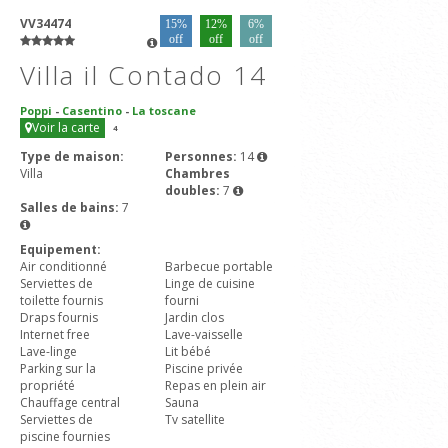
VV34474
15%
12%
6%
off
off
off
Villa il Contado 14
Poppi
-
Casentino
-
La toscane
Voir la carte
4
Type de maison:
Personnes:
14
Villa
Chambres
doubles:
7
Salles de bains:
7
Equipement:
Air conditionné
Barbecue portable
Serviettes de
Linge de cuisine
toilette fournis
fourni
Draps fournis
Jardin clos
Internet free
Lave-vaisselle
Lave-linge
Lit bébé
Parking sur la
Piscine privée
propriété
Repas en plein air
Chauffage central
Sauna
Serviettes de
Tv satellite
piscine fournies