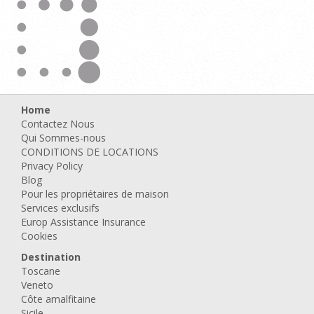
Villa il Contado
de
6.230,00 EUR/Semaine
7.336,00
Pas de frais de réservation
Meilleur tarif garanti
15%
12%
6%
Zone:
Poppi - La toscane
Voir la carte
4
off
off
off
Type de maison:
Villa
Personnes:
28
Chambres doubles:
14
Salles de bains:
14
Piscine:
Piscine privée
Evaluation:
10/10 basé sur 4 commentaires
Disponible également comme::