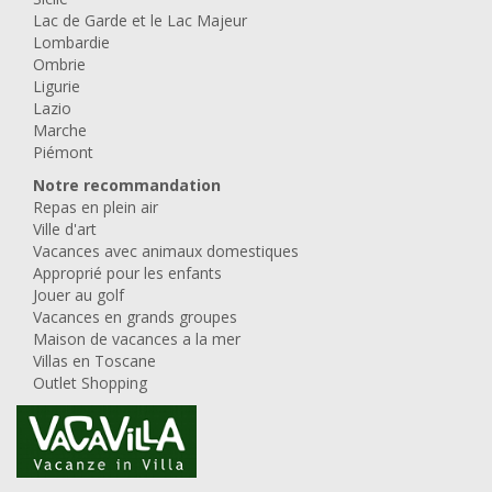
Villa le Greti
de 4.095,00 EUR/Semaine
Pas de frais de réservation
Meilleur tarif garanti
Zone:
Bibbiena - La toscane
Voir la carte
3
Type de maison:
Maison individuelle
Personnes:
16
Chambres doubles:
5
Chambres avec 1 lit:
6
Salles de bains:
11
Piscine:
Piscine privée
Evaluation:
9/10 basé sur 3 commentaires