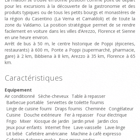
pour les excursions à la découverte de la gastronomie et des
produits typiques ou de tous les petits bourgs et monastères de
la région du Casentino (La Verna et Camaldoli) et de toute la
zone du Valdarno. La position stratégique permet de se rendre
facilement en voiture dans les villes d’Arezzo, Florence et Sienne
en une heure environ.
Arrêt de bus à 50 m, le centre historique de Poppi (épiceries,
restaurants) à 600 m, Ponte a Poppi (supermarché, pharmacie,
gare) à 2 km, Bibbiena à 8 km, Arezzo à 35 km, Florence à 65
km.
Caractéristiques
Equipement
Air conditionné
Sèche-cheveux
Table à repasser
Barbecue portable
Serviettes de toilette fournis
Linge de cuisine fourni
Draps fournis
Cheminée
Congélateur
Cuisine
Douche extérieure
Fer à repasser
Four électrique
Frigo
Mixer
Kiosque de jardin
Jardin privé
Jardin clos
Jeux pour enfants
Internet free
Lave-vaisselle
Lave-linge
Lit bébé
Cafetière américaine
Machine à café expresso
Cafetière italienne moka
Four micro-ondes