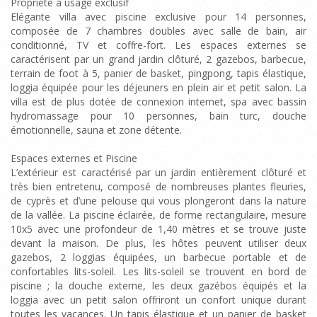
Propriété à usage exclusif
Elégante villa avec piscine exclusive pour 14 personnes,
composée de 7 chambres doubles avec salle de bain, air
conditionné, TV et coffre-fort. Les espaces externes se
caractérisent par un grand jardin clôturé, 2 gazebos, barbecue,
terrain de foot à 5, panier de basket, pingpong, tapis élastique,
loggia équipée pour les déjeuners en plein air et petit salon. La
villa est de plus dotée de connexion internet, spa avec bassin
hydromassage pour 10 personnes, bain turc, douche
émotionnelle, sauna et zone détente.
Espaces externes et Piscine
L’extérieur est caractérisé par un jardin entièrement clôturé et
très bien entretenu, composé de nombreuses plantes fleuries,
de cyprès et d’une pelouse qui vous plongeront dans la nature
de la vallée. La piscine éclairée, de forme rectangulaire, mesure
10x5 avec une profondeur de 1,40 mètres et se trouve juste
devant la maison. De plus, les hôtes peuvent utiliser deux
gazebos, 2 loggias équipées, un barbecue portable et de
confortables lits-soleil. Les lits-soleil se trouvent en bord de
piscine ; la douche externe, les deux gazébos équipés et la
loggia avec un petit salon offriront un confort unique durant
toutes les vacances. Un tapis élastique et un panier de basket