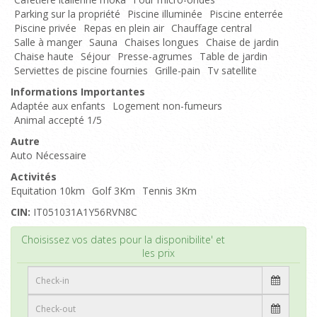
Parking sur la propriété
Piscine illuminée
Piscine enterrée
Piscine privée
Repas en plein air
Chauffage central
Salle à manger
Sauna
Chaises longues
Chaise de jardin
Chaise haute
Séjour
Presse-agrumes
Table de jardin
Serviettes de piscine fournies
Grille-pain
Tv satellite
Informations Importantes
Adaptée aux enfants
Logement non-fumeurs
Animal accepté 1/5
Autre
Auto Nécessaire
Activités
Equitation 10km
Golf 3Km
Tennis 3Km
CIN:
IT051031A1Y56RVN8C
Haut de page
Choisissez vos dates pour la disponibilite' et
les prix