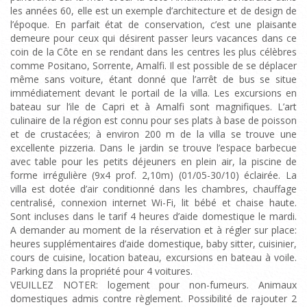
les années 60, elle est un exemple d’architecture et de design de
l’époque. En parfait état de conservation, c’est une plaisante
demeure pour ceux qui désirent passer leurs vacances dans ce
coin de la Côte en se rendant dans les centres les plus célèbres
comme Positano, Sorrente, Amalfi. Il est possible de se déplacer
même sans voiture, étant donné que l’arrêt de bus se situe
immédiatement devant le portail de la villa. Les excursions en
bateau sur l’ile de Capri et à Amalfi sont magnifiques. L’art
culinaire de la région est connu pour ses plats à base de poisson
et de crustacées; à environ 200 m de la villa se trouve une
excellente pizzeria. Dans le jardin se trouve l’espace barbecue
avec table pour les petits déjeuners en plein air, la piscine de
forme irrégulière (9x4 prof. 2,10m) (01/05-30/10) éclairée. La
villa est dotée d’air conditionné dans les chambres, chauffage
centralisé, connexion internet Wi-Fi, lit bébé et chaise haute.
Sont incluses dans le tarif 4 heures d’aide domestique le mardi.
A demander au moment de la réservation et à régler sur place:
heures supplémentaires d’aide domestique, baby sitter, cuisinier,
cours de cuisine, location bateau, excursions en bateau à voile.
Parking dans la propriété pour 4 voitures.
VEUILLEZ NOTER: logement pour non-fumeurs. Animaux
domestiques admis contre règlement. Possibilité de rajouter 2