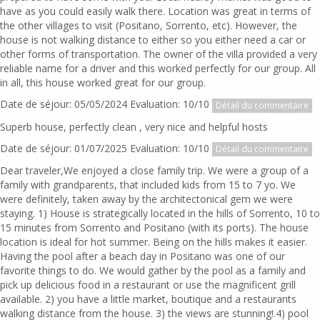
have as you could easily walk there. Location was great in terms of
the other villages to visit (Positano, Sorrento, etc). However, the
house is not walking distance to either so you either need a car or
other forms of transportation. The owner of the villa provided a very
reliable name for a driver and this worked perfectly for our group. All
in all, this house worked great for our group.
Date de séjour: 05/05/2024 Evaluation: 10/10
Détail du commentaire
Superb house, perfectly clean , very nice and helpful hosts
Date de séjour: 01/07/2025 Evaluation: 10/10
Détail du commentaire
Dear traveler,We enjoyed a close family trip. We were a group of a
family with grandparents, that included kids from 15 to 7 yo. We
were definitely, taken away by the architectonical gem we were
staying. 1) House is strategically located in the hills of Sorrento, 10 to
15 minutes from Sorrento and Positano (with its ports). The house
location is ideal for hot summer. Being on the hills makes it easier.
Having the pool after a beach day in Positano was one of our
favorite things to do. We would gather by the pool as a family and
pick up delicious food in a restaurant or use the magnificent grill
available. 2) you have a little market, boutique and a restaurants
walking distance from the house. 3) the views are stunning!.4) pool