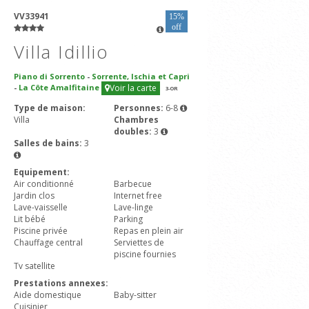
VV33941
15%
off
Villa Idillio
Piano di Sorrento
-
Sorrente, Ischia et Capri
-
La Côte Amalfitaine
Voir la carte
3
-OR
Type de maison:
Personnes:
6-8
Villa
Chambres
doubles:
3
Salles de bains:
3
Equipement:
Air conditionné
Barbecue
Jardin clos
Internet free
Lave-vaisselle
Lave-linge
Lit bébé
Parking
Piscine privée
Repas en plein air
Chauffage central
Serviettes de
piscine fournies
Tv satellite
Prestations annexes:
Aide domestique
Baby-sitter
Cuisinier