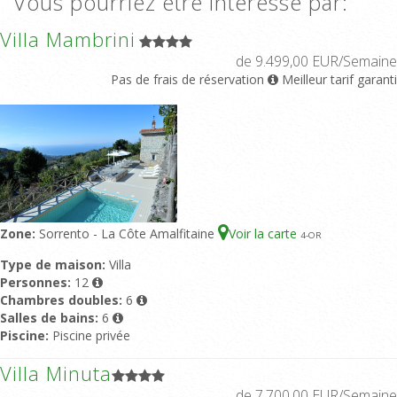
Vous pourriez être intéressé par:
Villa Mambrini
de 9.499,00 EUR/Semaine
Pas de frais de réservation
Meilleur tarif garanti
Zone:
Sorrento - La Côte Amalfitaine
Voir la carte
4
-OR
Type de maison:
Villa
Personnes:
12
Chambres doubles:
6
Salles de bains:
6
Piscine:
Piscine privée
Villa Minuta
de 7.700,00 EUR/Semaine