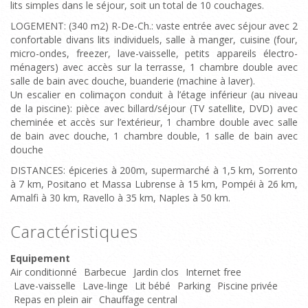
lits simples dans le séjour, soit un total de 10 couchages.
LOGEMENT: (340 m2) R-De-Ch.: vaste entrée avec séjour avec 2
confortable divans lits individuels, salle à manger, cuisine (four,
micro-ondes, freezer, lave-vaisselle, petits appareils électro-
ménagers) avec accès sur la terrasse, 1 chambre double avec
salle de bain avec douche, buanderie (machine à laver).
Un escalier en colimaçon conduit à l’étage inférieur (au niveau
de la piscine): pièce avec billard/séjour (TV satellite, DVD) avec
cheminée et accès sur l’extérieur, 1 chambre double avec salle
de bain avec douche, 1 chambre double, 1 salle de bain avec
douche
DISTANCES: épiceries à 200m, supermarché à 1,5 km, Sorrento
à 7 km, Positano et Massa Lubrense à 15 km, Pompéi à 26 km,
Amalfi à 30 km, Ravello à 35 km, Naples à 50 km.
Caractéristiques
Equipement
Air conditionné
Barbecue
Jardin clos
Internet free
Lave-vaisselle
Lave-linge
Lit bébé
Parking
Piscine privée
Repas en plein air
Chauffage central