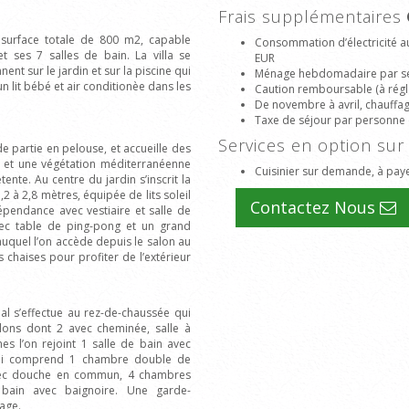
Frais supplémentaires
e surface totale de 800 m2, capable
Consommation d’électricité a
 ses 7 salles de bain. La villa se
EUR
nt sur le jardin et sur la piscine qui
Ménage hebdomadaire par s
un lit bébé et air conditionèe dans les
Caution remboursable (à régle
De novembre à avril, chauffage 
Taxe de séjour par personne 
Services en option s
e partie en pelouse, et accueille des
es et une végétation méditerranéenne
Cuisinier sur demande, à paye
nte. Au centre du jardin s’inscrit la
 à 2,8 mètres, équipée de lits soleil
Contactez Nous
épendance avec vestiaire et salle de
vec table de ping-pong et un grand
auquel l’on accède depuis le salon au
 chaises pour profiter de l’extérieur
pal s’effectue au rez-de-chaussée qui
lons dont 2 avec cheminée, salle à
s l’on rejoint 1 salle de bain avec
 qui comprend 1 chambre double de
avec douche en commun, 4 chambres
bain avec baignoire. Une garde-
age.