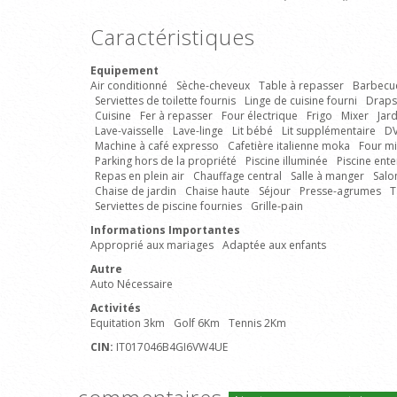
Caractéristiques
Equipement
Air conditionné
Sèche-cheveux
Table à repasser
Barbecu
Serviettes de toilette fournis
Linge de cuisine fourni
Draps
Cuisine
Fer à repasser
Four électrique
Frigo
Mixer
Jard
Lave-vaisselle
Lave-linge
Lit bébé
Lit supplémentaire
D
Machine à café expresso
Cafetière italienne moka
Four m
Parking hors de la propriété
Piscine illuminée
Piscine ent
Repas en plein air
Chauffage central
Salle à manger
Salo
Chaise de jardin
Chaise haute
Séjour
Presse-agrumes
T
Serviettes de piscine fournies
Grille-pain
Informations Importantes
Approprié aux mariages
Adaptée aux enfants
Autre
Auto Nécessaire
Activités
Equitation 3km
Golf 6Km
Tennis 2Km
CIN:
IT017046B4GI6VW4UE