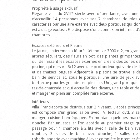
Propriété à usage exclusif
Elégante villa du XVIII° siècle avec dépendance, avec un
d’accueillir 14 personnes avec ses 7 chambres doubles et
caractérise par une aire externe avec deux portiques qui donne
est à usage exclusif. Elle dispose d’une connexion internet, d’
chambres.
Espaces extérieurs et Piscine
Le jardin, entièrement clôturé, s’étend sur 3000 m2, en grand
arbres séculiers, des fleurs en pot, des plantes grimpant
qui définissent les espaces externes en créant des zones déte
piscine, qui mesure 6x12 avec une profondeur qui varie de 1,2
et de chaises longues. Adjacent à la piscine se trouve la d
bain de service et, sous le portique, une aire de jeux a
barbecue pour les grillades en plein air. Un grand portique 
rez-de-chaussée et qui accueille des divans, une table et des
et manger en plein air, complète l’aire externe.
Intérieurs
Villa Franciacorta se distribue sur 2 niveaux. L'accès princi
est composé d’un grand salon avec TV, lecteur dvd, 3 sa
manger, cuisine bien équipée. En montant quelques marche
douche. Par un escalier l’on accède au premier étage
passage pour 1 chambre à 2 lits avec 1 salle de bain 
doubles, 3 salles de bain avec douche, 1 salles de 
robe/buanderie avec machine à laver complète le premier ét