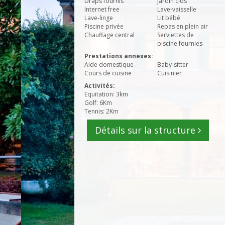
Draps fournis
Jardin clos
Internet free
Lave-vaisselle
Lave-linge
Lit bébé
Piscine privée
Repas en plein air
Chauffage central
Serviettes de
piscine fournies
Prestations annexes:
Aide domestique
Baby-sitter
Cours de cuisine
Cuisinier
Activités:
Equitation: 3km
Golf: 6Km
Tennis: 2Km
Détails sur la structure