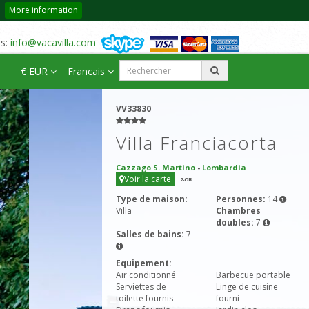
More information
us:
info@vacavilla.com
€ EUR
Francais
VV33830
Villa Franciacorta
Cazzago S. Martino
-
Lombardia
Voir la carte
2
-OR
Type de maison:
Personnes:
14
Villa
Chambres
doubles:
7
Salles de bains:
7
Equipement:
Air conditionné
Barbecue portable
Serviettes de
Linge de cuisine
toilette fournis
fourni