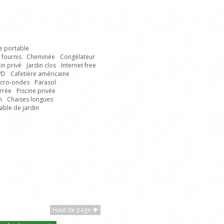
e portable
 fournis
Cheminée
Congélateur
in privé
Jardin clos
Internet free
VD
Cafetière américaine
icro-ondes
Parasol
errée
Piscine privée
n
Chaises longues
able de jardin
Haut de page