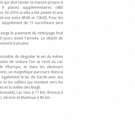
t qui doit laisser la maison propre à
 9 places supplémentaires (480
 En 2016 la villa a été peinte et une
ck-out entre 8h00 et 10h00. Pour les
un supplément de 15 euro/heure sera
 exige le paiement du nettoyage final
0 jours avant l'arrivée. Le dépôt de
virement bancaire.
st possible de déguster le vin du même
tes de voiture l’on se rend au Lac
nde d’Europe, et dans les alentours
bino, un magnifique parcours dans la
e également le lac de Garde avec ses
 et les vallées qui montent vers les
s et la Vallée des Magli.
essité), Lac Iseo à 11 km, Brescia à
m, Vérone et Mantoue à 85 km.