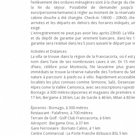
l’enlèvement des ordures ménagères sont à la charge du clien
la fin du séjour. Possibilité de demander jusqu’à
euro/personne/semaine) à régler au moment de la réservation.
cabine douche a été changée. Check-in: 16h00 – 20h00, che
arrivées et les départs en dehors des horaires indiqués, 
exigé.
L'enregistrement ne peut pas avoir lieu après 23h00. La Villa
et du dépôt de garantie par virement bancaire, dans les 1
garantie sera restitué dans les 5 jours suivant le départ par 
Activités et Distances
La villa se trouve dans la région de la Franciacorta, où il e
nom dans l’une de ses nombreuses caves à vin. En 15 minu
d’Iseo, célèbre pour Montisola, l’ile lacustrine plus gra
immédiats se trouve la réserve naturelle des Torbiere du Se
nature à parcourir à pieds ou à vélo. Rapidement accessibl
localités les plus connues comme Sirmione, Salò, Desenzano
Alpes come la Vallée Camonica, avec ses inscriptions rupestre
Bornago à 300 mètres (épiceries et magasins de première néc
17 km, Bergame à 38 km, Lac de Garde à 46 km, Milan à 80 k
Épiceries : Bornago, à 300 mètres
Restaurant : Palafreno, à 700 mètres
Terrain de Golf : Golf Club Franciacorta, à 6 km
Aéroport : Bergame Orio, à 37 km
Gare Ferroviaire : Bornato Calino, à 1 km
Centre Commercial : Le Porte Franche (Erbusco-BS), 5 km