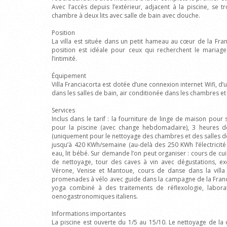
Avec l’accès depuis l’extérieur, adjacent à la piscine, se 
chambre à deux lits avec salle de bain avec douche.
Position
La villa est située dans un petit hameau au cœur de la Fran
position est idéale pour ceux qui recherchent le mariage
l’intimité.
Équipement
Villa Franciacorta est dotée d’une connexion internet Wifi, d’u
dans les salles de bain, air conditionée dans les chambres et
Services
Inclus dans le tarif : la fourniture de linge de maison pour sa
pour la piscine (avec change hebdomadaire), 3 heures d
(uniquement pour le nettoyage des chambres et des salles de b
jusqu’à 420 KWh/semaine (au-delà des 250 KWh l’électricit
eau, lit bébé. Sur demande l’on peut organiser : cours de cu
de nettoyage, tour des caves à vin avec dégustations, ex
Vérone, Venise et Mantoue, cours de danse dans la villa
promenades à vélo avec guide dans la campagne de la Francia
yoga combiné à des traitements de réflexologie, labora
oenogastronomiques italiens.
Informations importantes
La piscine est ouverte du 1/5 au 15/10. Le nettoyage de la c