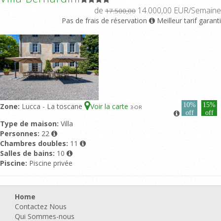
de
14.000,00 EUR/Semaine
17.500,00
Pas de frais de réservation
Meilleur tarif garanti
10%
15%
Zone:
Lucca - La toscane
Voir la carte
3
-OR
off
off
Type de maison:
Villa
Personnes:
22
Chambres doubles:
11
Salles de bains:
10
Piscine:
Piscine privée
Home
Contactez Nous
Qui Sommes-nous