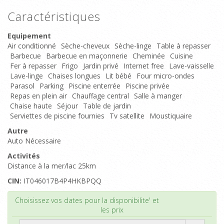
Caractéristiques
Equipement
Air conditionné
Sèche-cheveux
Sèche-linge
Table à repasser
Barbecue
Barbecue en maçonnerie
Cheminée
Cuisine
Fer à repasser
Frigo
Jardin privé
Internet free
Lave-vaisselle
Lave-linge
Chaises longues
Lit bébé
Four micro-ondes
Parasol
Parking
Piscine enterrée
Piscine privée
Repas en plein air
Chauffage central
Salle à manger
Chaise haute
Séjour
Table de jardin
Serviettes de piscine fournies
Tv satellite
Moustiquaire
Autre
Auto Nécessaire
Activités
Distance à la mer/lac 25km
CIN:
IT046017B4P4HKBPQQ
Haut de page
Choisissez vos dates pour la disponibilite' et
les prix