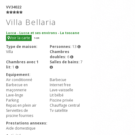
VV34022
Villa Bellaria
Lucca
-
Lucca et ses environs
-
La toscane
Voir la carte
7
-OR
Type de maison:
Personnes:
13
Villa
Chambres
doubles:
6
Chambres avec 1
Salles de bains:
7
lit:
1
Equipement:
Air conditionné
Barbecue
Barbecue en
Internet free
maçonnerie
Lave-vaisselle
Lave-linge
Lit bébé
Parking
Piscine privée
Repas en plein air
Chauffage central
Serviettes de
Tv satellite
piscine fournies
Prestations annexes:
Aide domestique