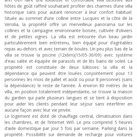
hôtes de goût raffiné souhaitant profiter des charmes d’une villa
historique sans pour autant renoncer à leur confort habituel.
Située au sommet d’une colline entre Lucques et la côte de la
Versilia, la propriété offre un merveilleux panorama sur les
collines et la campagne environnante boisée, cultivée d’oliviers
et de petites vignes. La villa est entourée d’un beau jardin
particulièrement bien entretenu, bien équipé pour d’agréables
repas au-dehors et avec terrain de boules. Un peu plus bas de la
villa se trouve la piscine (12x6m)(15/05-30/09) avec système
d'eau salée et équipée de parasols et de lits bains de soleil. La
propriété est constituée de deux bâtisses: la villa et la
dépendance qui peuvent être louées conjointement pour 13
personnes les mois de juillet et août ou pour 8 personnes (sans
la dépendance) le reste de l’année. À environ 80 mètres de la
villa, en position totalement indépendante, se trouve la maison
du gardien qui parle plusieurs langues et se tient à disposition
pour aider les clients pendant leur séjour sans interférer en
aucune façon avec leur vie privée.
Le logement est doté de chauffage central, climatisation dans
les chambres, et de l’internet Wifi. Le prix comprend 5 heures
d’aide domestique par jour 5 fois par semaine. Parking dans la
propriété. Possibilité sur demande de recharge pour voitures