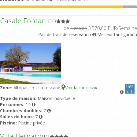
Casale Fontanino
de
3.570,00 EUR/Semaine
4.200,00
Pas de frais de réservation
Meilleur tarif garanti
15%
Zone:
Altopascio - La toscane
Voir la carte
3
-OR
off
Type de maison:
Maison individuelle
Personnes:
14
Chambres doubles:
7
Salles de bains:
7
Piscine:
Piscine privée
Villa Bernardini