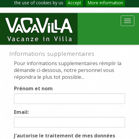
the use of cookies by us
Accept
More information
Toggl
navig
Informations supplementaires
Pour informations supplementaires rémplir la
démande ci-dessous, notre personnel vous
répondra le plus tot possible...
Prénom et nom
Email:
J'autorise le traitement de mes données