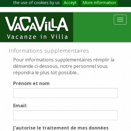
the use of cookies by us
Accept
More information
Toggl
navig
Informations supplementaires
Pour informations supplementaires rémplir la
démande ci-dessous, notre personnel vous
répondra le plus tot possible...
Prénom et nom
Email:
J'autorise le traitement de mes données