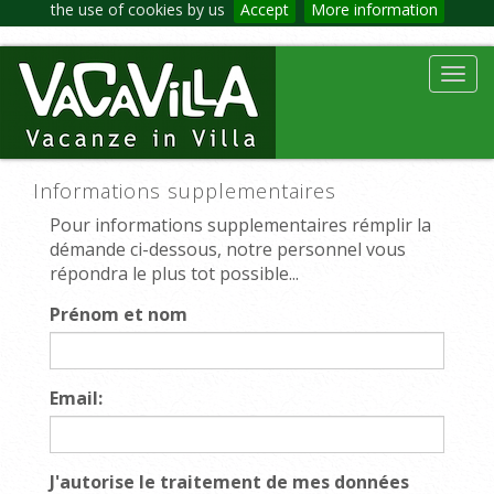
the use of cookies by us
Accept
More information
Toggl
navig
Informations supplementaires
Pour informations supplementaires rémplir la
démande ci-dessous, notre personnel vous
répondra le plus tot possible...
Prénom et nom
Email:
J'autorise le traitement de mes données