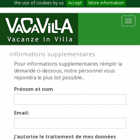
the use of cookies by us
Accept
More information
Toggl
navig
Informations supplementaires
Pour informations supplementaires rémplir la
démande ci-dessous, notre personnel vous
répondra le plus tot possible...
Prénom et nom
Email:
J'autorise le traitement de mes données