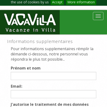
the use of cookies by us
Accept
More information
Toggl
navig
Informations supplementaires
Pour informations supplementaires rémplir la
démande ci-dessous, notre personnel vous
répondra le plus tot possible...
Prénom et nom
Email:
J'autorise le traitement de mes données