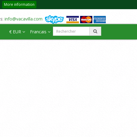
More information
us:
info@vacavilla.com
€ EUR
Francais