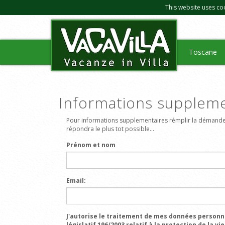
This website uses co
Toscane
Informations suppleme
Pour informations supplementaires rémplir la démande
répondra le plus tot possible...
Prénom et nom
Email:
J'autorise le traitement de mes données personn
législatif 196/2003 relatif à la protection de la vie