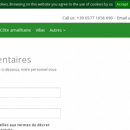
okies. Browsing on this website you agree to the use of cookies by us
Accept
Call us: +39 0577 1656 690 - Email 
Côte amalfitaine
Villas
Autres
ntaires
 ci-dessous, notre personnel vous
elles aux termes du décret
 privée: