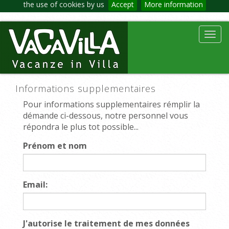
the use of cookies by us
Accept
More information
Toggl
navig
Informations supplementaires
Pour informations supplementaires rémplir la
démande ci-dessous, notre personnel vous
répondra le plus tot possible...
Prénom et nom
Email:
J'autorise le traitement de mes données