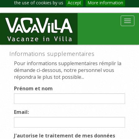
the use of cookies by us
Accept
More information
Toggl
navig
Informations supplementaires
Pour informations supplementaires rémplir la
démande ci-dessous, notre personnel vous
répondra le plus tot possible...
Prénom et nom
Email:
J'autorise le traitement de mes données