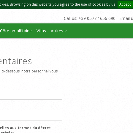
okies. Browsing on this website you agree to the use of cookies by us
Accept
Call us: +39 0577 1656 690 - Email 
Côte amalfitaine
Villas
Autres
ntaires
 ci-dessous, notre personnel vous
elles aux termes du décret
 privée: