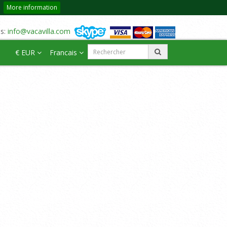
More information
us:
info@vacavilla.com
€ EUR
Francais