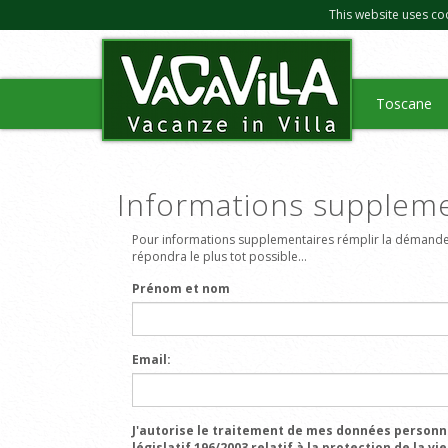
This website uses co
Toscane
Informations suppleme
Pour informations supplementaires rémplir la démande
répondra le plus tot possible...
Prénom et nom
Email:
J'autorise le traitement de mes données personn
législatif 196/2003 relatif à la protection de la vie