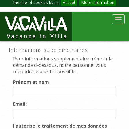
the use of cookies by us
Accept
More information
Toggl
navig
Informations supplementaires
Pour informations supplementaires rémplir la
démande ci-dessous, notre personnel vous
répondra le plus tot possible...
Prénom et nom
Email:
J'autorise le traitement de mes données