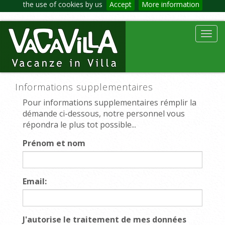
the use of cookies by us
Accept
More information
Toggl
navig
Informations supplementaires
Pour informations supplementaires rémplir la
démande ci-dessous, notre personnel vous
répondra le plus tot possible...
Prénom et nom
Email:
J'autorise le traitement de mes données