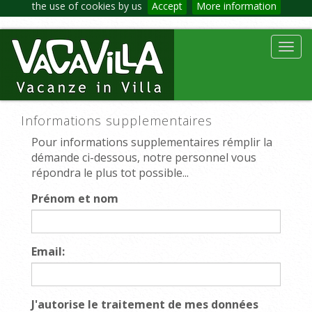
the use of cookies by us
Accept
More information
Toggl
navig
Informations supplementaires
Pour informations supplementaires rémplir la
démande ci-dessous, notre personnel vous
répondra le plus tot possible...
Prénom et nom
Email:
J'autorise le traitement de mes données