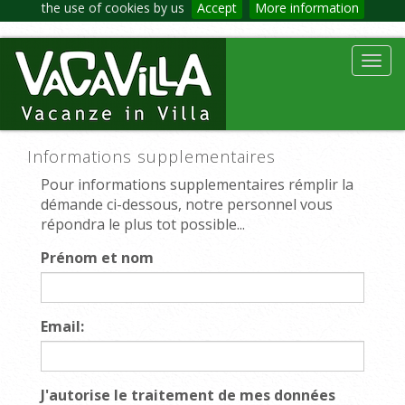
the use of cookies by us
Accept
More information
Toggl
navig
Informations supplementaires
Pour informations supplementaires rémplir la
démande ci-dessous, notre personnel vous
répondra le plus tot possible...
Prénom et nom
Email:
J'autorise le traitement de mes données